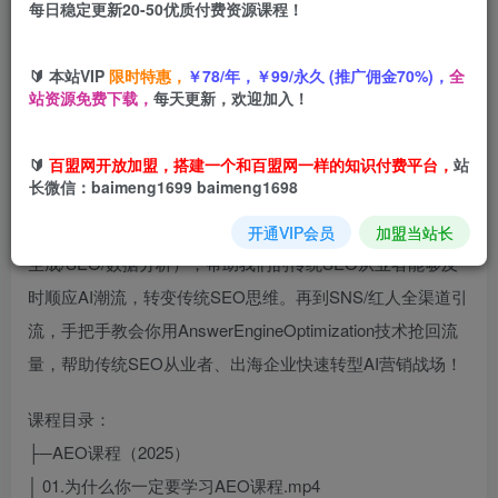
每日稳定更新20-50优质付费资源课程！
您当前未登录！建议登陆后购买，可保存购买订单
🔰 本站VIP
限时特惠，
￥78/年，￥99/永久 (推广佣金70%)，
全
站资源免费下载，
每天更新，欢迎加入！
🔰
百盟网开放加盟，搭建一个和百盟网一样的知识付费平台，
站
长微信：baimeng1699 baimeng1698
你从谷歌SEO到AEO顺利转型，从Ahrefs挖词、Bing站点地
图提交、Schema结构化数据优化，到AIPrompt工程（内容
开通VIP会员
加盟当站长
生成/SEO/数据分析），帮助我们的传统SEO从业者能够及
时顺应AI潮流，转变传统SEO思维。再到SNS/红人全渠道引
流，手把手教会你用AnswerEngineOptimization技术抢回流
量，帮助传统SEO从业者、出海企业快速转型AI营销战场！
课程目录：
├─AEO课程（2025）
│ 01.为什么你一定要学习AEO课程.mp4