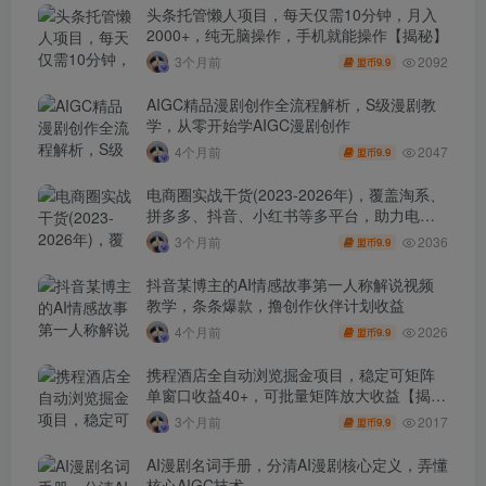
头条托管懒人项目，每天仅需10分钟，月入
2000+，纯无脑操作，手机就能操作【揭秘】
2092
3个月前
9.9
盟币
AIGC精品漫剧创作全流程解析，S级漫剧教
学，从零开始学AIGC漫剧创作
2047
4个月前
9.9
盟币
电商圈实战干货(2023-2026年)，覆盖淘系、
拼多多、抖音、小红书等多平台，助力电商
人避开坑、提效率、稳盈利(更新4月)
2036
3个月前
9.9
盟币
抖音某博主的AI情感故事第一人称解说视频
教学，条条爆款，撸创作伙伴计划收益
2026
4个月前
9.9
盟币
携程酒店全自动浏览掘金项目，稳定可矩阵
单窗口收益40+，可批量矩阵放大收益【揭
秘】
2017
3个月前
9.9
盟币
AI漫剧名词手册，分清AI漫剧核心定义，弄懂
核心AIGC技术