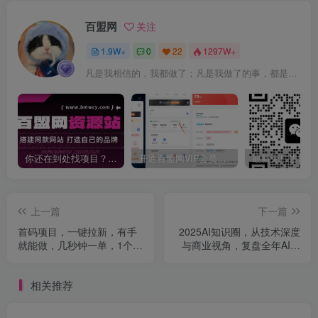
百盟网
关注
1.9W+
0
22
1297W+
凡是我相信的，我都做了；凡是我做了的事，都是全身心地投入去做的
你还在到处找项目？还在当韭菜？我靠卖项目一个月收入5万+，曾经我也是个失败者。
开通百盟网VIP会员，尊享全站资源免费下载，享70%的推广提成！！【限时五折优惠】
上一篇
下一篇
首码项目，一键拉新，有手
2025AI知识圈，从技术深度
就能做，几秒钟一单，1个小
与商业视角，复盘全年AI大
时单号可60+，认真做每天5
事，全面了解行业趋势
张+收益【揭秘】
相关推荐