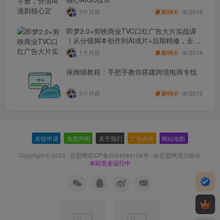
2016
3个月前
9.9
盟币
即梦2.0+剪映商业TVC口红广告大片实战课
｜从分镜脚本创作到AI成片+后期精修，全流
程打造品牌级产品广告
2014
1个月前
9.9
盟币
保姆级教程：手把手教你搭建跨境电商专线
2013
3个月前
9.9
盟币
友链申请
-
免责声明
-
关于我们
-
广告合作
-
网站地图
Copyright © 2023 ·
百盟网琼ICP备2024044128号
· 由
百盟网
强力驱动.
本站安全运行中