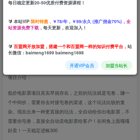
每日稳定更新20-50优质付费资源课程！
您当前未登录！建议登陆后购买，可保存购买订单
🔰 本站VIP
限时特惠，
￥78/年，￥99/永久 (推广佣金70%)，
全
全自动电影票，闲鱼天天爆单，无脑操作，0投资稳定进账3
站资源免费下载，
每天更新，欢迎加入！
张【揭秘】
🔰
百盟网开放加盟，搭建一个和百盟网一样的知识付费平台，
站
长微信：baimeng1699 baimeng1698
开通VIP会员
加盟当站长
项目介绍：
低价电影票项目其实早就存在，之前的玩法就是屯卷，賺一
个中间价，需要你去对接屯卷的渠道，这个玩法比较的复
杂。现在出来一种更直接的玩法，全自动给你出电影票，不
需要你屯卷，直接全自动卖电影票给客户！在闲鱼上面嘎嘎
好卖！一天稳定进账300