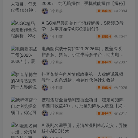
2000+，纯无脑操作，手机就能操作【揭秘】
2094
3个月前
9.9
盟币
AIGC精品漫剧创作全流程解析，S级漫剧教
学，从零开始学AIGC漫剧创作
2047
4个月前
9.9
盟币
电商圈实战干货(2023-2026年)，覆盖淘系、
拼多多、抖音、小红书等多平台，助力电商
人避开坑、提效率、稳盈利(更新4月)
2037
3个月前
9.9
盟币
抖音某博主的AI情感故事第一人称解说视频
教学，条条爆款，撸创作伙伴计划收益
2026
4个月前
9.9
盟币
携程酒店全自动浏览掘金项目，稳定可矩阵
单窗口收益40+，可批量矩阵放大收益【揭
秘】
2017
3个月前
9.9
盟币
AI漫剧名词手册，分清AI漫剧核心定义，弄懂
核心AIGC技术