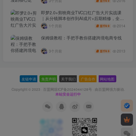
2016
3个月前
9.9
盟币
即梦2.0+剪映商业TVC口红广告大片实战课
｜从分镜脚本创作到AI成片+后期精修，全流
程打造品牌级产品广告
2014
1个月前
9.9
盟币
保姆级教程：手把手教你搭建跨境电商专线
2013
3个月前
9.9
盟币
友链申请
-
免责声明
-
关于我们
-
广告合作
-
网站地图
Copyright © 2023 ·
百盟网琼ICP备2024044128号
· 由
百盟网
强力驱动.
本站安全运行中