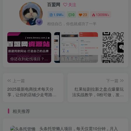
百盟网
关注
1.9W+
0
23
1309W+
相信自己，你也就成功了一半
你还在到处找项目？还在当韭菜？我靠卖项目一个月收入5万+，曾经我也是个失败者。
开通百盟网VIP会员，尊享全站资源免费下载，享70%的推广提成！！【限时五折优惠】
上一篇
下一篇
2025最新电商技术每天分
红果短剧拉新之盘点爆量玩
享，让你的店铺少走弯路，
法实战教学，0粉可做，发视
越做越好(更新11月)
频就有收益
相关推荐
头条托管懒人项目，每天仅需10分钟，月入