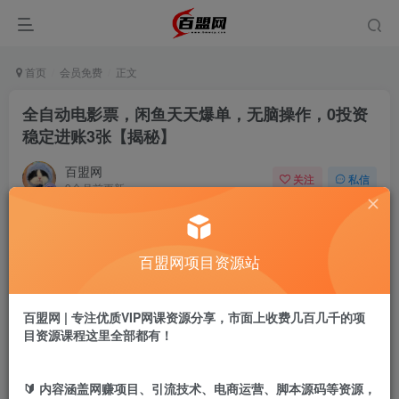
首页
会员免费
正文
全自动电影票，闲鱼天天爆单，无脑操作，0投资
稳定进账3张【揭秘】
百盟网
关注
私信
9个月前更新
700
9
付费阅读
百盟网项目资源站
全自动电影票，闲鱼天天爆单，无脑操作，0投资稳定进账3张【揭秘】
此内容为付费阅读，请付费后查看
9.9
百盟网 | 专注优质VIP网课资源分享，市面上收费几百几千的项
盟币
目资源课程这里全部都有！
免费
免费
年卡会员
永久会员
🔰 内容涵盖网赚项目、引流技术、电商运营、脚本源码等资源，
立即购买