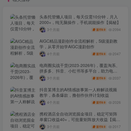
头条托管懒人项目，每天仅需10分钟，月入
2000+，纯无脑操作，手机就能操作【揭秘】
2094
3个月前
9.9
盟币
AIGC精品漫剧创作全流程解析，S级漫剧教
学，从零开始学AIGC漫剧创作
2047
4个月前
9.9
盟币
电商圈实战干货(2023-2026年)，覆盖淘系、
拼多多、抖音、小红书等多平台，助力电商
人避开坑、提效率、稳盈利(更新4月)
2037
3个月前
9.9
盟币
抖音某博主的AI情感故事第一人称解说视频
教学，条条爆款，撸创作伙伴计划收益
2026
4个月前
9.9
盟币
携程酒店全自动浏览掘金项目，稳定可矩阵
单窗口收益40+，可批量矩阵放大收益【揭
秘】
2017
3个月前
9.9
盟币