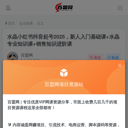
首页
会员免费
正文
水晶小红书抖音起号2025，新人入门基础课+水晶
专业知识课+销售知识进阶课
百盟网
关注
私信
9个月前更新
626
14
付费阅读
百盟网项目资源站
水晶小红书抖音起号2025，新人入门基础课+水晶专业知识课+销售知识进阶课
此内容为付费阅读，请付费后查看
9.9
百盟网 | 专注优质VIP网课资源分享，市面上收费几百几千的项
盟币
目资源课程这里全部都有！
免费
免费
年卡会员
永久会员
🔰 内容涵盖网赚项目、引流技术、电商运营、脚本源码等资源，
立即购买