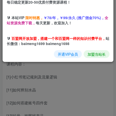
每日稳定更新20-50优质付费资源课程！
您当前未登录！建议登陆后购买，可保存购买订单
🔰 本站VIP
限时特惠，
￥78/年，￥99/永久 (推广佣金70%)，
全
水晶小红书抖音起号2025
，新人入门基础课+水晶专业知识
站资源免费下载，
每天更新，欢迎加入！
课+销售知识进阶课
🔰
百盟网开放加盟，搭建一个和百盟网一样的知识付费平台，
站
长微信：baimeng1699 baimeng1698
开通VIP会员
加盟当站长
课程内容：
[1]小红书笔记规则及流量逻辑
[11]如何辨别水晶
[12]如何搭建账号四件套
[13]起号—按图找产品