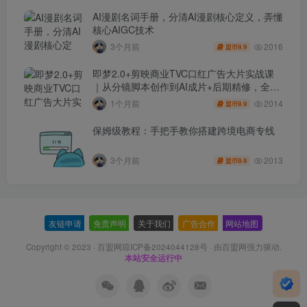
AI漫剧名词手册，分清AI漫剧核心定义，弄懂
核心AIGC技术
2016
3个月前
9.9
盟币
即梦2.0+剪映商业TVC口红广告大片实战课
｜从分镜脚本创作到AI成片+后期精修，全流
程打造品牌级产品广告
2014
1个月前
9.9
盟币
保姆级教程：手把手教你搭建跨境电商专线
2013
3个月前
9.9
盟币
友链申请
-
免责声明
-
关于我们
-
广告合作
-
网站地图
Copyright © 2023 ·
百盟网琼ICP备2024044128号
· 由
百盟网
强力驱动.
本站安全运行中