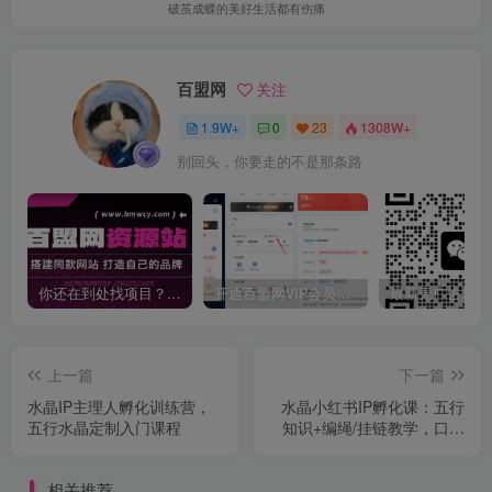
破茧成蝶的美好生活都有伤痛
百盟网
关注
1.9W+
0
23
1308W+
别回头，你要走的不是那条路
你还在到处找项目？还在当韭菜？我靠卖项目一个月收入5万+，曾经我也是个失败者。
开通百盟网VIP会员，尊享全站资源免费下载，享70%的推广提成！！【限时五折优惠】
上一篇
下一篇
水晶IP主理人孵化训练营，
水晶小红书IP孵化课：五行
五行水晶定制入门课程
知识+编绳/挂链教学，口播
拍摄+AI运营+直播变现
相关推荐