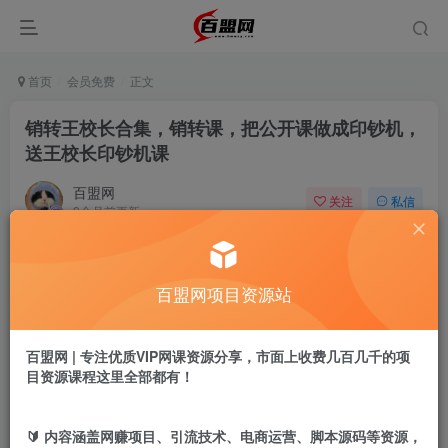
首页
会员免费
正文
销转王校长合集，销转课，把公开课做成印钞机，
送王校长印钞机课
百盟网
关注
私信
9个月前更新
762
12
付费阅读
百盟网项目资源站
销转王校长合集，销转课，把公开课做成印钞机，送王校长印钞机课
此内容为付费阅读，请付费后查看
9.9
百盟网 | 专注优质VIP网课资源分享，市面上收费几百几千的项
盟币
目资源课程这里全部都有！
免费
免费
年卡会员
永久会员
🔰 内容涵盖网赚项目、引流技术、电商运营、脚本源码等资源，
立即购买