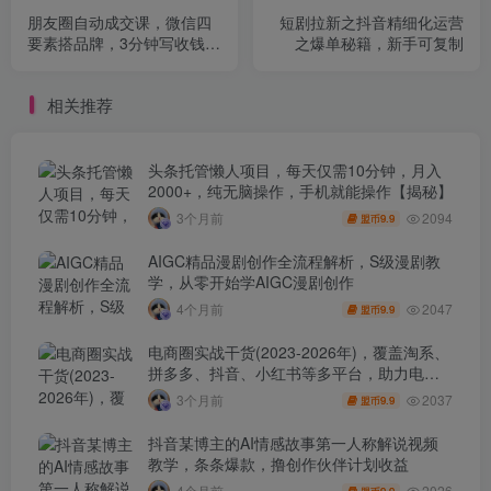
朋友圈自动成交课，微信四
短剧拉新之抖音精细化运营
要素搭品牌，3分钟写收钱文
之爆单秘籍，新手可复制
案，6步成交闭环
相关推荐
头条托管懒人项目，每天仅需10分钟，月入
2000+，纯无脑操作，手机就能操作【揭秘】
2094
3个月前
9.9
盟币
AIGC精品漫剧创作全流程解析，S级漫剧教
学，从零开始学AIGC漫剧创作
2047
4个月前
9.9
盟币
电商圈实战干货(2023-2026年)，覆盖淘系、
拼多多、抖音、小红书等多平台，助力电商
人避开坑、提效率、稳盈利(更新4月)
2037
3个月前
9.9
盟币
抖音某博主的AI情感故事第一人称解说视频
教学，条条爆款，撸创作伙伴计划收益
2026
4个月前