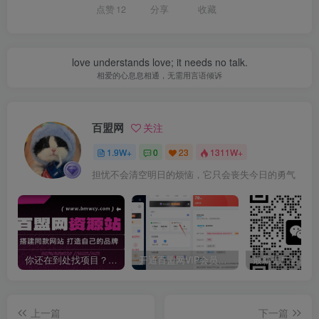
点赞
12
分享
收藏
love understands love; it needs no talk.
相爱的心息息相通，无需用言语倾诉
百盟网
关注
1.9W+
0
23
1311W+
担忧不会清空明日的烦恼，它只会丧失今日的勇气
你还在到处找项目？还在当韭菜？我靠卖项目一个月收入5万+，曾经我也是个失败者。
开通百盟网VIP会员，尊享全站资源免费下载，享70%的推广提成！！【限时五折优惠】
上一篇
下一篇