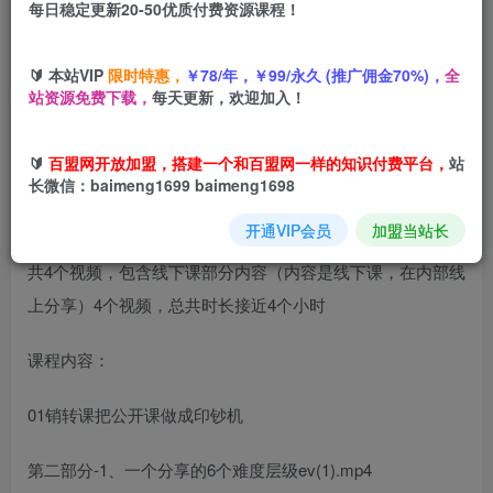
每日稳定更新20-50优质付费资源课程！
您当前未登录！建议登陆后购买，可保存购买订单
🔰 本站VIP
限时特惠，
￥78/年，￥99/永久 (推广佣金70%)，
全
销转王校长合集，销转课，把公开课做成印钞机，送王校长
站资源免费下载，
每天更新，欢迎加入！
印钞机课
🔰
百盟网开放加盟，搭建一个和百盟网一样的知识付费平台，
站
长微信：baimeng1699 baimeng1698
开通VIP会员
加盟当站长
共4个视频，包含线下课部分内容（内容是线下课，在内部线
上分享）4个视频，总共时长接近4个小时
课程内容：
01销转课把公开课做成印钞机
第二部分-1、一个分享的6个难度层级ev(1).mp4