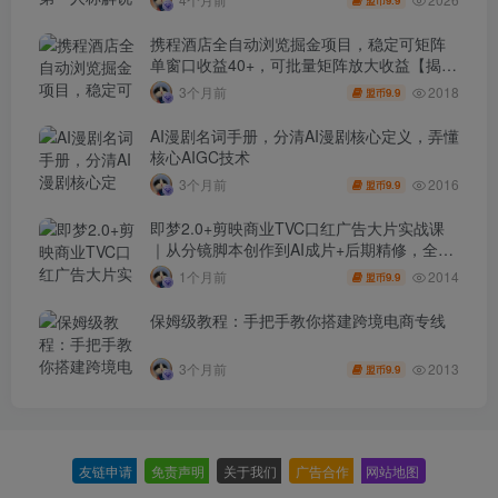
9.9
盟币
携程酒店全自动浏览掘金项目，稳定可矩阵
单窗口收益40+，可批量矩阵放大收益【揭
秘】
2018
3个月前
9.9
盟币
AI漫剧名词手册，分清AI漫剧核心定义，弄懂
核心AIGC技术
2016
3个月前
9.9
盟币
即梦2.0+剪映商业TVC口红广告大片实战课
｜从分镜脚本创作到AI成片+后期精修，全流
程打造品牌级产品广告
2014
1个月前
9.9
盟币
保姆级教程：手把手教你搭建跨境电商专线
2013
3个月前
9.9
盟币
友链申请
-
免责声明
-
关于我们
-
广告合作
-
网站地图