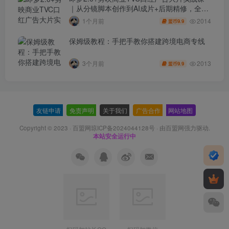
｜从分镜脚本创作到AI成片+后期精修，全流
程打造品牌级产品广告
2014
1个月前
9.9
盟币
保姆级教程：手把手教你搭建跨境电商专线
2013
3个月前
9.9
盟币
友链申请
-
免责声明
-
关于我们
-
广告合作
-
网站地图
Copyright © 2023 ·
百盟网琼ICP备2024044128号
· 由
百盟网
强力驱动.
本站安全运行中