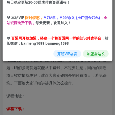
每日稳定更新20-50优质付费资源课程！
您当前未登录！建议登陆后购买，可保存购买订单
🔰 本站VIP
限时特惠，
￥78/年，￥99/永久 (推广佣金70%)，
全
站资源免费下载，
每天更新，欢迎加入！
问卷赚钱零撸小项目，新手小白也能操作，每天复制粘贴2小
🔰
百盟网开放加盟，搭建一个和百盟网一样的知识付费平台，
站
时，收益50+
长微信：baimeng1699 baimeng1698
调查问卷项目，操作特别简单，只要参与就能拿到收益。市
开通VIP会员
加盟当站长
场上的公司为了收集产品相关信息，会付费给平台找用户答
题，咱们参与答题就能从中赚钱。不过要注意，国内的问卷
项目收益情况更好，建议大家别碰国外的付费项目，避免踩
坑。下面给大家详细讲讲具体怎么操作。
课程地址：
课程下载：