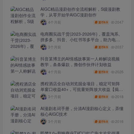
AIGC精品漫剧创作全流程解析，S级漫剧教
学，从零开始学AIGC漫剧创作
2047
4个月前
9.9
盟币
电商圈实战干货(2023-2026年)，覆盖淘系、
拼多多、抖音、小红书等多平台，助力电商
人避开坑、提效率、稳盈利(更新4月)
2037
3个月前
9.9
盟币
抖音某博主的AI情感故事第一人称解说视频
教学，条条爆款，撸创作伙伴计划收益
2026
4个月前
9.9
盟币
携程酒店全自动浏览掘金项目，稳定可矩阵
单窗口收益40+，可批量矩阵放大收益【揭
秘】
2018
3个月前
9.9
盟币
AI漫剧名词手册，分清AI漫剧核心定义，弄懂
核心AIGC技术
2016
3个月前
9.9
盟币
即梦2.0+剪映商业TVC口红广告大片实战课