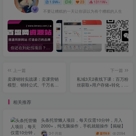
1.9W+
0
23
1311W+
不要让糟糕的一天让你误以为有个糟糕的人生
你还在到处找项目？还在当韭菜？我靠卖项目一个月收入5万+，曾经我也是个失败者。
开通百盟网VIP会员，尊享全站资源免费下载，享70%的推广提成！！【限时五折优惠】
上一篇
下一篇
卖课销转实战课：卖课营销
私域3天2夜线下课：百万粉
模型、销转公式、千万名师
丝获取+用户存储+转化，助
亿级卖课术
企业单账号月产3-5万
相关推荐
头条托管懒人项目，每天仅需10分钟，月入
2000+，纯无脑操作，手机就能操作【揭秘】
2094
3个月前
9.9
盟币