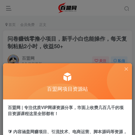
首页
会员免费
正文
问卷赚钱零撸小项目，新手小白也能操作，每天复
制粘贴2小时，收益50+
百盟网
关注
私信
9个月前更新
177
2
付费阅读
百盟网项目资源站
问卷赚钱零撸小项目，新手小白也能操作，每天复制粘贴2小时，收益50+
此内容为付费阅读，请付费后查看
9.9
百盟网 | 专注优质VIP网课资源分享，市面上收费几百几千的项
盟币
目资源课程这里全部都有！
免费
免费
年卡会员
永久会员
🔰 内容涵盖网赚项目、引流技术、电商运营、脚本源码等资源，
立即购买