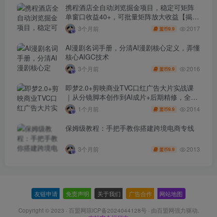
携程酒店全自动浏览掘金项目，稳定可矩阵
单窗口收益40+，可批量矩阵放大收益【揭
秘】
2017
3个月前
9.9
盟币
AI漫剧名词手册，分清AI漫剧核心定义，弄懂
核心AIGC技术
2016
3个月前
9.9
盟币
即梦2.0+剪映商业TVC口红广告大片实战课
｜从分镜脚本创作到AI成片+后期精修，全流
程打造品牌级产品广告
2014
1个月前
9.9
盟币
保姆级教程：手把手教你搭建跨境电商专线
2013
3个月前
9.9
盟币
友链申请
-
免责声明
-
关于我们
-
广告合作
-
网站地图
Copyright © 2023 ·
百盟网琼ICP备2024044128号
· 由
百盟网
强力驱动.