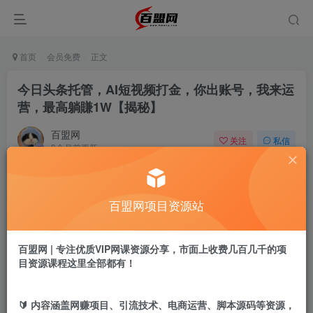
首页
会员免费
正文
今日头条托管，AI短视频打金，你出账号，我来运
营，最高躺賺1W【揭秘】
百盟网
关注
私信
9个月前更新
409
2
付费阅读
百盟网项目资源站
今日头条托管，AI短视频打金，你出账号，我来运营，最高躺賺1W【揭秘】
此内容为付费阅读，请付费后查看
9.9
百盟网 | 专注优质VIP网课资源分享，市面上收费几百几千的项
盟币
目资源课程这里全部都有！
免费
免费
年卡会员
永久会员
🔰 内容涵盖网赚项目、引流技术、电商运营、脚本源码等资源，
立即购买