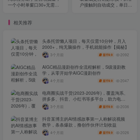
一个小时单窗口30+无需人
户接触到自动成交，单日成
工，轻松矩阵开干【揭秘】
交率翻3倍
相关推荐
头条托管懒人项目，每天仅需10分钟，月入
2000+，纯无脑操作，手机就能操作【揭秘】
2092
3个月前
9.9
盟币
AIGC精品漫剧创作全流程解析，S级漫剧教
学，从零开始学AIGC漫剧创作
2047
4个月前
9.9
盟币
电商圈实战干货(2023-2026年)，覆盖淘系、
拼多多、抖音、小红书等多平台，助力电商
人避开坑、提效率、稳盈利(更新4月)
2036
3个月前
9.9
盟币
抖音某博主的AI情感故事第一人称解说视频
教学，条条爆款，撸创作伙伴计划收益
2026
4个月前
9.9
盟币