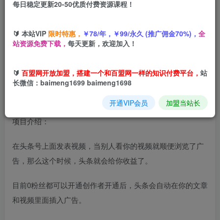
每日稳定更新20-50优质付费资源课程！
您当前未登录！建议登陆后购买，可保存购买订单
🔰 本站VIP
限时特惠，
￥78/年，￥99/永久 (推广佣金70%)，
全
今日头条托管，AI短视频打金，你出账号，我来运营，最高
站资源免费下载，
每天更新，欢迎加入！
躺賺1W【揭秘】
🔰
百盟网开放加盟，搭建一个和百盟网一样的知识付费平台，
站
长微信：baimeng1699 baimeng1698
开通VIP会员
加盟当站长
项目介绍：
在头条号上面发表视频，当别人看你的视频就顺便浏览了广
告，那么这个时候，头条就会给你收益了。
目前0粉丝都可以开通创作者开通后，头条会自动在你的文章
和视频里面插入广告。