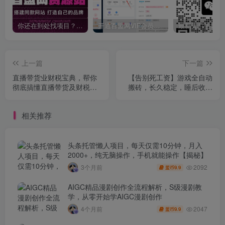
你还在到处找项目？还在当韭菜？我靠卖项目一个月收入5万+，曾经我也是个失败者。
开通百盟网VIP会员，尊享全站资源免费下载，享70%的推广提成！！【限时五折优惠】
上一篇
下一篇
直播带货业财税宝典，帮你
【告别死工资】游戏全自动
彻底搞懂直播带货及财税处
搬砖，长久稳定，睡后收益
理
单日1k+，可矩阵放大【揭
秘】
相关推荐
头条托管懒人项目，每天仅需10分钟，月入
2000+，纯无脑操作，手机就能操作【揭秘】
2092
3个月前
9.9
盟币
AIGC精品漫剧创作全流程解析，S级漫剧教
学，从零开始学AIGC漫剧创作
2047
4个月前
9.9
盟币