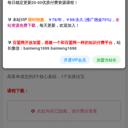
每日稳定更新20-50优质付费资源课程！
您当前未登录！建议登陆后购买，可保存购买订单
🔰 本站VIP
限时特惠，
￥78/年，￥99/永久 (推广佣金70%)，
全
淘高客单私房课：高客单成交的3个核心基础，1个实操法宝
站资源免费下载，
每天更新，欢迎加入！
🔰
百盟网开放加盟，搭建一个和百盟网一样的知识付费平台，
站
长微信：baimeng1699 baimeng1698
开通VIP会员
加盟当站长
课程目录
高客单成交的3个核心基础，1个实操法宝
课程下载：
此处内容已隐藏，请付费后查看