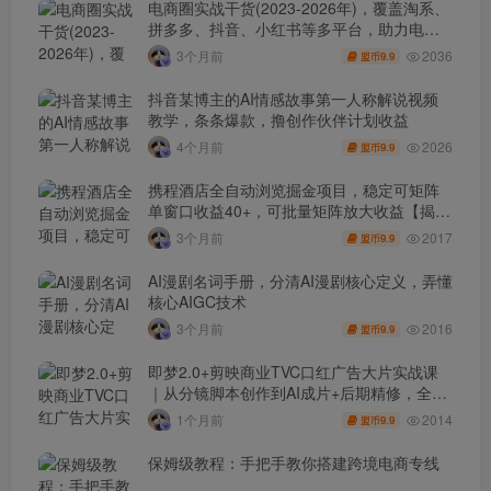
电商圈实战干货(2023-2026年)，覆盖淘系、
拼多多、抖音、小红书等多平台，助力电商
人避开坑、提效率、稳盈利(更新4月)
2036
3个月前
9.9
盟币
抖音某博主的AI情感故事第一人称解说视频
教学，条条爆款，撸创作伙伴计划收益
2026
4个月前
9.9
盟币
携程酒店全自动浏览掘金项目，稳定可矩阵
单窗口收益40+，可批量矩阵放大收益【揭
秘】
2017
3个月前
9.9
盟币
AI漫剧名词手册，分清AI漫剧核心定义，弄懂
核心AIGC技术
2016
3个月前
9.9
盟币
即梦2.0+剪映商业TVC口红广告大片实战课
｜从分镜脚本创作到AI成片+后期精修，全流
程打造品牌级产品广告
2014
1个月前
9.9
盟币
保姆级教程：手把手教你搭建跨境电商专线