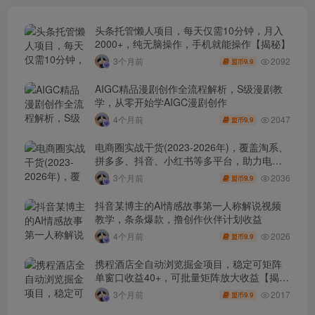
头条托管懒人项目，每天仅需10分钟，月入
2000+，纯无脑操作，手机就能操作【揭秘】
2092
3个月前
9.9
盟币
AIGC精品漫剧创作全流程解析，S级漫剧教
学，从零开始学AIGC漫剧创作
2047
4个月前
9.9
盟币
电商圈实战干货(2023-2026年)，覆盖淘系、
拼多多、抖音、小红书等多平台，助力电商
人避开坑、提效率、稳盈利(更新4月)
2036
3个月前
9.9
盟币
抖音某博主的AI情感故事第一人称解说视频
教学，条条爆款，撸创作伙伴计划收益
2026
4个月前
9.9
盟币
携程酒店全自动浏览掘金项目，稳定可矩阵
单窗口收益40+，可批量矩阵放大收益【揭
秘】
2017
3个月前
9.9
盟币