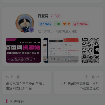
百盟网
关注
1.9W+
0
22
1294W+
敢于梦想，一切都将成为可能
你还在到处找项目？还在当韭菜？我靠卖项目一个月收入5万+，曾经我也是个失败者。
开通百盟网VIP会员，尊享全站资源免费下载，享70%的推广提成！！【限时五折优惠】
上一篇
下一篇
虚拟电商之三另类的货源，
小红书ip运营高阶课，小红
生活刚需的新平台
书运营全流程
相关推荐