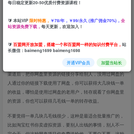
每日稳定更新20-50优质付费资源课程！
您当前未登录！建议登陆后购买，可保存购买订单
🔰 本站VIP
限时特惠，
￥78/年，￥99/永久 (推广佣金70%)，
全
让AI收录我们内容项目，绝密AI
SEO网盘项目
实现被动收益
站资源免费下载，
每天更新，欢迎加入！
🔰
百盟网开放加盟，搭建一个和百盟网一样的知识付费平台，
站
长微信：baimeng1699 baimeng1698
开通VIP会员
加盟当站长
网盘拉新项目想必大家都知道，简单的说就是加入网盘推广
渠道后，把你网盘里资源的链接分享给别人，没用过网盘的
人通过你的链接下载使用了网盘，你可以获得大几块钱一单
的收益，哪怕是使用过网盘的老用户，转存观看了你网盘里
的资源，你也可以获得几毛钱一单的转存收益。
不要觉得一单几块几毛钱很少，这种是最适合批量推广的，
比如淘宝红书你卖虚拟资源，要别人出钱的事情，别人不一
定会干，但这种网盘项目你免费送给他，不要白不要，这种