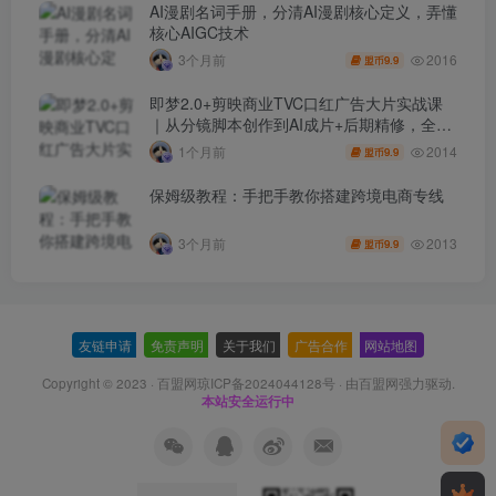
AI漫剧名词手册，分清AI漫剧核心定义，弄懂
核心AIGC技术
2016
3个月前
9.9
盟币
即梦2.0+剪映商业TVC口红广告大片实战课
｜从分镜脚本创作到AI成片+后期精修，全流
程打造品牌级产品广告
2014
1个月前
9.9
盟币
保姆级教程：手把手教你搭建跨境电商专线
2013
3个月前
9.9
盟币
友链申请
-
免责声明
-
关于我们
-
广告合作
-
网站地图
Copyright © 2023 ·
百盟网琼ICP备2024044128号
· 由
百盟网
强力驱动.
本站安全运行中