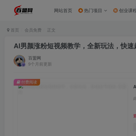
网站首页
热门项目
创业课
首页
会员免费
正文
AI男颜涨粉短视频教学，全新玩法，快速
百盟网
9个月前更新
付费阅读