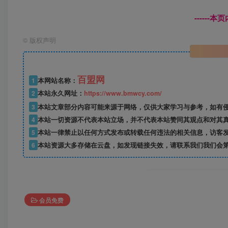
------
©
版权声明
百盟网
1
本网站名称：
2
本站永久网址：
https://www.bmwcy.com/
3
本站文章部分内容可能来源于网络，仅供大家学习与参考，如有
4
本站一切资源不代表本站立场，并不代表本站赞同其观点和对其
5
本站一律禁止以任何方式发布或转载任何违法的相关信息，访客
6
本站资源大多存储在云盘，如发现链接失效，请联系我们我们会
会员免费