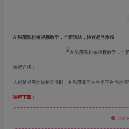
AI男颜涨粉短视频教学
，全新玩法，快速起号涨粉
课程介绍：
人都是视觉动物帅哥养眼，AI男颜账号在各个平台也是
课程下载：
此处