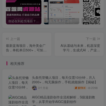
你还在到处找项目？还在当韭菜？我靠卖项目一个月收入5万+，曾经我也是个失败者。
开通百盟网VIP会员，尊享全站资源免费下载，享70%的推广提成！！【限时五折优惠】
上一篇
下一篇
最新蓝海项目，海外美金广
AI从基础与未来，机器深度
告，单机单日500+，可矩阵
学习，生成式AI ，产业机
放大，设备越多收益越大
会，AI终极形态与人类方向
相关推荐
头条托管懒人项目，每天仅需10分钟，月入
2000+，纯无脑操作，手机就能操作【揭秘】
2098
3个月前
9.9
盟币
AIGC精品漫剧创作全流程解析，S级漫剧教
学，从零开始学AIGC漫剧创作