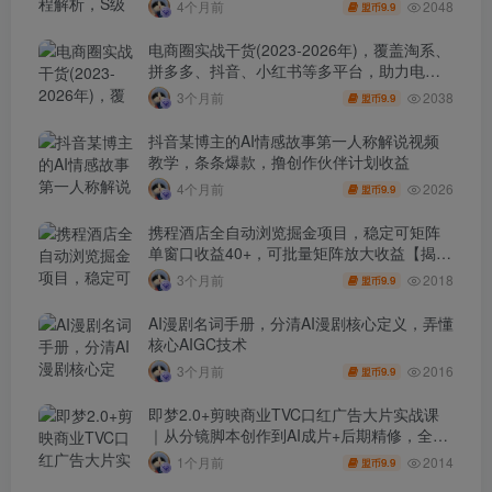
2048
4个月前
9.9
盟币
电商圈实战干货(2023-2026年)，覆盖淘系、
拼多多、抖音、小红书等多平台，助力电商
人避开坑、提效率、稳盈利(更新4月)
2038
3个月前
9.9
盟币
抖音某博主的AI情感故事第一人称解说视频
教学，条条爆款，撸创作伙伴计划收益
2026
4个月前
9.9
盟币
携程酒店全自动浏览掘金项目，稳定可矩阵
单窗口收益40+，可批量矩阵放大收益【揭
秘】
2018
3个月前
9.9
盟币
AI漫剧名词手册，分清AI漫剧核心定义，弄懂
核心AIGC技术
2016
3个月前
9.9
盟币
即梦2.0+剪映商业TVC口红广告大片实战课
｜从分镜脚本创作到AI成片+后期精修，全流
程打造品牌级产品广告
2014
1个月前
9.9
盟币