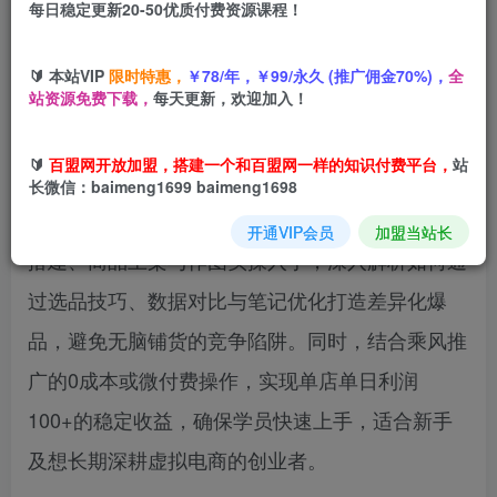
每日稳定更新20-50优质付费资源课程！
您当前未登录！建议登陆后购买，可保存购买订单
🔰 本站VIP
限时特惠，
￥78/年，￥99/永久 (推广佣金70%)，
全
站资源免费下载，
每天更新，欢迎加入！
本课程为小红书虚拟店铺陪跑第三期，聚焦单品服
🔰
百盟网开放加盟，搭建一个和百盟网一样的知识付费平台，
站
务玩法与细分铺货玩法两大核心策略，帮助学员快
长微信：baimeng1699 baimeng1698
速掌握小红书虚拟店铺运营技巧。课程从店铺基础
开通VIP会员
加盟当站长
搭建、商品上架与作图实操入手，深入解析如何通
过选品技巧、数据对比与笔记优化打造差异化爆
品，避免无脑铺货的竞争陷阱。同时，结合乘风推
广的0成本或微付费操作，实现单店单日利润
100+的稳定收益，确保学员快速上手，适合新手
及想长期深耕虚拟电商的创业者。