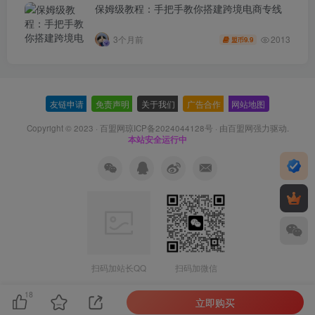
保姆级教程：手把手教你搭建跨境电商专线
2013
3个月前
9.9
盟币
友链申请
-
免责声明
-
关于我们
-
广告合作
-
网站地图
Copyright © 2023 ·
百盟网琼ICP备2024044128号
· 由
百盟网
强力驱动.
本站安全运行中
扫码加站长QQ
扫码加微信
18
立即购买