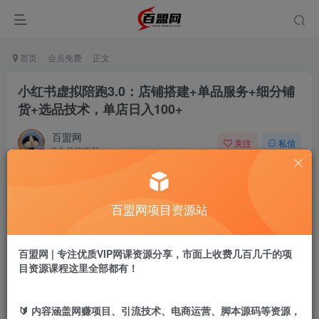
首页
会员免费
正文
小红书虚拟陪跑3.0：店铺搭建+单品服务+细分铺
货+选品技术，单店日入100+
百盟网
关注
私信
9个月前更新
540
18
付费阅读
百盟网项目资源站
小红书虚拟陪跑3.0：店铺搭建+单品服务+细分铺货+选品技术，单店日入100+
此内容为付费阅读，请付费后查看
9.9
百盟网 | 专注优质VIP网课资源分享，市面上收费几百几千的项
盟币
目资源课程这里全部都有！
免费
免费
年卡会员
永久会员
🔰 内容涵盖网赚项目、引流技术、电商运营、脚本源码等资源，
立即购买