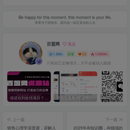
Be happy for this moment, this moment is your life.
享受当下的快乐，因为这一刻正是你的人生
百盟网
关注
1.9W+
0
22
1298W+
只有自己足够强大，才不会被别人践踏
你还在到处找项目？还在当韭菜？我靠卖项目一个月收入5万+，曾经我也是个失败者。
开通百盟网VIP会员，尊享全站资源免费下载，享70%的推广提成！！【限时五折优惠】
上一篇
下一篇
销售心理学深度课，讲解人
2025年AI知识圈，AI领域的