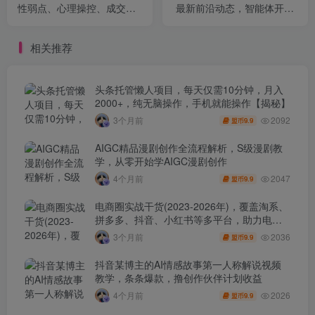
性弱点、心理操控、成交技
最新前沿动态，智能体开发-
巧，36个密码实战应用
大模型前沿-商业落地全解析
(更新)
相关推荐
头条托管懒人项目，每天仅需10分钟，月入
2000+，纯无脑操作，手机就能操作【揭秘】
2092
3个月前
9.9
盟币
AIGC精品漫剧创作全流程解析，S级漫剧教
学，从零开始学AIGC漫剧创作
2047
4个月前
9.9
盟币
电商圈实战干货(2023-2026年)，覆盖淘系、
拼多多、抖音、小红书等多平台，助力电商
人避开坑、提效率、稳盈利(更新4月)
2036
3个月前
9.9
盟币
抖音某博主的AI情感故事第一人称解说视频
教学，条条爆款，撸创作伙伴计划收益
2026
4个月前
9.9
盟币