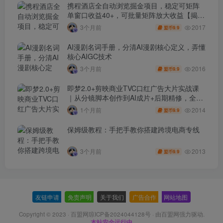
携程酒店全自动浏览掘金项目，稳定可矩阵
单窗口收益40+，可批量矩阵放大收益【揭
秘】
2017
3个月前
9.9
盟币
AI漫剧名词手册，分清AI漫剧核心定义，弄懂
核心AIGC技术
2016
3个月前
9.9
盟币
即梦2.0+剪映商业TVC口红广告大片实战课
｜从分镜脚本创作到AI成片+后期精修，全流
程打造品牌级产品广告
2014
1个月前
9.9
盟币
保姆级教程：手把手教你搭建跨境电商专线
2013
3个月前
9.9
盟币
友链申请
-
免责声明
-
关于我们
-
广告合作
-
网站地图
Copyright © 2023 ·
百盟网琼ICP备2024044128号
· 由
百盟网
强力驱动.
本站安全运行中