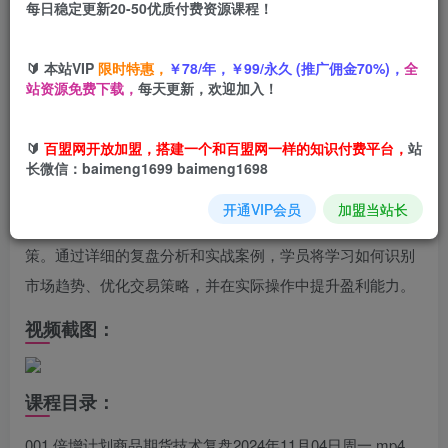
您当前未登录！建议登陆后购买，可保存购买订单
每日稳定更新20-50优质付费资源课程！
🔰 本站VIP
限时特惠，
￥78/年，￥99/永久 (推广佣金70%)，
全
站资源免费下载，
每天更新，欢迎加入！
课程介绍：
倍增计划大宗商品期货复盘与计划。主要内容：期货交易的
🔰
百盟网开放加盟，搭建一个和百盟网一样的知识付费平台，
站
实战技巧与策略，适合有一定交易基础的学员。课程内容涵
长微信：baimeng1699 baimeng1698
盖市场分析、品种选择、资金管理、风险控制等关键领域，
开通VIP会员
加盟当站长
帮助学员掌握如何在复杂多变的市场中做出明智的交易决
策。通过详细的复盘分析和实战案例，学员将学习如何识别
市场趋势、优化交易策略，并在实际操作中提升盈利能力。
视频截图：
课程目录：
001.倍增计划商品期货技术复盘2024年11月04日周一.mp4