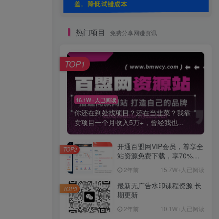
热门项目
免费分享网赚资讯
TOP1
16.1W+人已阅读
你还在到处找项目？还在当韭菜？我靠
卖项目一个月收入5万+，曾经我也...
开通百盟网VIP会员，尊享全
TOP2
站资源免费下载，享70%的
推广提成！！【限时五折优
2年前
15.7W+人已阅读
惠】
最新无广告水印课程资源 长
TOP3
期更新
2年前
10.1W+人已阅读