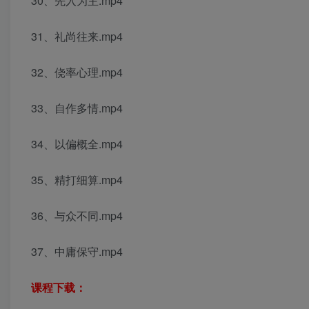
30、先入为主.mp4
31、礼尚往来.mp4
32、侥率心理.mp4
33、自作多情.mp4
34、以偏概全.mp4
35、精打细算.mp4
36、与众不同.mp4
37、中庸保守.mp4
课程下载：