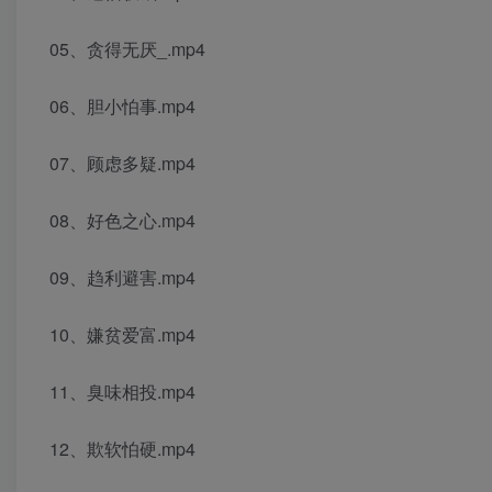
05、贪得无厌_.mp4
06、胆小怕事.mp4
07、顾虑多疑.mp4
08、好色之心.mp4
09、趋利避害.mp4
10、嫌贫爱富.mp4
11、臭味相投.mp4
12、欺软怕硬.mp4