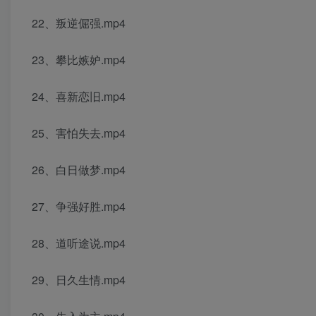
22、叛逆倔强.mp4
23、攀比嫉妒.mp4
24、喜新恋旧.mp4
25、害怕失去.mp4
26、白日做梦.mp4
27、争强好胜.mp4
28、道听途说.mp4
29、日久生情.mp4