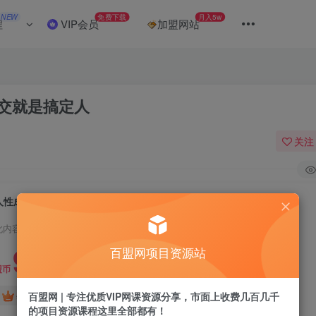
NEW
免费下载
月入5w
程
VIP会员
加盟网站
交就是搞定人
关注
人性成交36个密码，销售就是通人性，成交就是搞定人
此内容为付费阅读，请付费后查看
9.9
百盟网项目资源站
盟币
免费
免费
百盟网 | 专注优质VIP网课资源分享，市面上收费几百几千
年卡会员
永久会员
的项目资源课程这里全部都有！