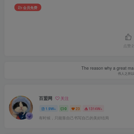
会员免费
点赞
2
The reason why a great man 
伟人之所
百盟网
关注
1.9W+
0
23
1314W+
有时候，只能靠自己书写自己的美好结局