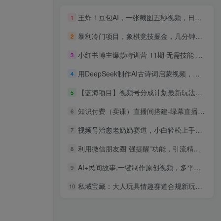
王炸！豆包AI，一张截图五秒视频，日入2000+，有手就行
1
暴利冷门项目，象棋竞技掘金，几分钟一条原创视频，傻瓜式操作
2
小红书博主爆款特训营-11期 无需技能 不露脸 0-1教你做爆款 涨粉 引流 变现
3
用DeepSeek制作AI古诗词启蒙视频，两个月涨粉22W，总变现5位数
4
【蓝海项目】视频号分成计划最新玩法，单天收益8000+，附玩法教程，24年…
5
知识付费（卖课）直播间搭建-绿幕直播间，0基础搭建·虚拟卖课直播间
6
视频号治愈老奶奶赛道，小白轻松上手，日入500+多平台变现
7
利用微信朋友圈“强提醒”功能，引流精准创业粉无需剪辑发作品，操作简单粗暴，单人单日引流200+创业粉
8
AI+民间故事,一键制作原创视频，多平台变现，3分钟一条，适合小白，宝妈，轻松操作，日入1000+
9
私域宝藏：大人玩具情趣赛道合规新玩法，零投入，私域超高流量成单率高
10