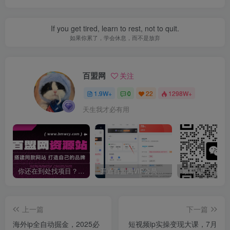
If you get tired, learn to rest, not to quit.
如果你累了，学会休息，而不是放弃
百盟网
关注
1.9W+
0
22
1298W+
天生我才必有用
你还在到处找项目？还在当韭菜？我靠卖项目一个月收入5万+，曾经我也是个失败者。
开通百盟网VIP会员，尊享全站资源免费下载，享70%的推广提成！！【限时五折优惠】
上一篇
下一篇
海外ip全自动掘金，2025必
短视频ip实操变现大课，7月