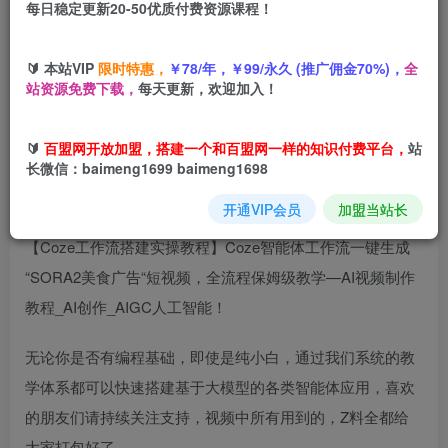
每日稳定更新20-50优质付费资源课程！
您当前未登录！建议登陆后购买，可保存购买订单
🔰 本站VIP
限时特惠，
￥78/年，￥99/永久 (推广佣金70%)，
全
Coze扣子智能体工作流一键生成“SORA2美食广告“短视
站资源免费下载，
每天更新，欢迎加入！
频，全流程保姆级教学
🔰
百盟网开放加盟，搭建一个和百盟网一样的知识付费平台，
站
长微信：baimeng1699 baimeng1698
开通VIP会员
加盟当站长
【Coze工作流搭建实操教程】Coze智能体工作流一键生成
“SORA2美食广告“短视频，全流程保姆级教学—AI视频制作
教程_AI创作_AIGC人工智能！
无论你是否有编程基础，即使是纯小白，通过我们系统的教
学体系都可以快速搭建基于大模型的各类智能体应用，喜欢
的朋友们请持续关注支持，视频中所有用到的，Z料全都给
大家打包好了