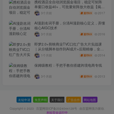
携程酒店全自动浏览掘金项目，稳定可矩阵
单窗口收益40+，可批量矩阵放大收益【揭
秘】
2017
3个月前
9.9
盟币
AI漫剧名词手册，分清AI漫剧核心定义，弄懂
核心AIGC技术
2016
3个月前
9.9
盟币
即梦2.0+剪映商业TVC口红广告大片实战课
｜从分镜脚本创作到AI成片+后期精修，全流
程打造品牌级产品广告
2014
1个月前
9.9
盟币
保姆级教程：手把手教你搭建跨境电商专线
2013
3个月前
9.9
盟币
友链申请
-
免责声明
-
关于我们
-
广告合作
-
网站地图
Copyright © 2023 ·
百盟网琼ICP备2024044128号
· 由
百盟网
强力驱动.
本站安全运行中