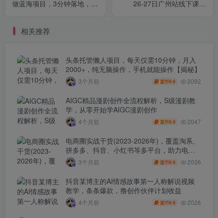
做蓝海项目，3分钟落地，矩
26-27日广州站线下课，
阵直接开干【揭秘】
2025谁都能学会的短视频搞
钱课
相关推荐
头条托管懒人项目，每天仅需10分钟，月入
2000+，纯无脑操作，手机就能操作【揭秘】
2092
3个月前
9.9
盟币
AIGC精品漫剧创作全流程解析，S级漫剧教
学，从零开始学AIGC漫剧创作
2047
4个月前
9.9
盟币
电商圈实战干货(2023-2026年)，覆盖淘系、
拼多多、抖音、小红书等多平台，助力电商
人避开坑、提效率、稳盈利(更新4月)
2036
3个月前
9.9
盟币
抖音某博主的AI情感故事第一人称解说视频
教学，条条爆款，撸创作伙伴计划收益
2026
4个月前
9.9
盟币