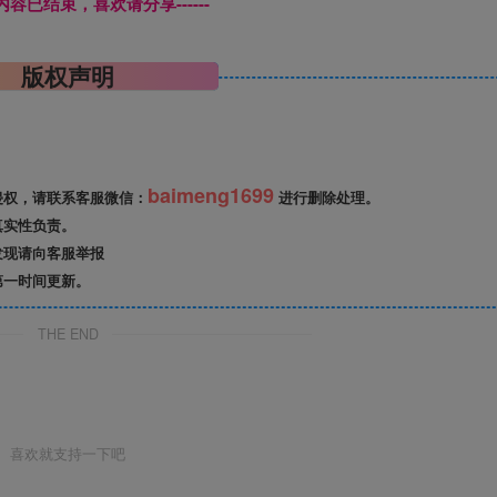
本页内容已结束，喜欢请分享------
版权声明
baimeng1699
侵权，请联系客服微信：
进行删除处理。
真实性负责。
发现请向客服举报
第一时间更新。
THE END
喜欢就支持一下吧