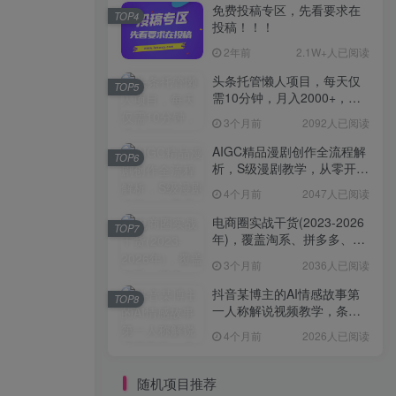
免费投稿专区，先看要求在
TOP4
投稿！！！
2年前
2.1W+人已阅读
头条托管懒人项目，每天仅
TOP5
需10分钟，月入2000+，纯
无脑操作，手机就能操作
3个月前
2092人已阅读
【揭秘】
AIGC精品漫剧创作全流程解
TOP6
析，S级漫剧教学，从零开始
学AIGC漫剧创作
4个月前
2047人已阅读
电商圈实战干货(2023-2026
TOP7
年)，覆盖淘系、拼多多、抖
音、小红书等多平台，助力
3个月前
2036人已阅读
电商人避开坑、提效率、稳
盈利(更新4月)
抖音某博主的AI情感故事第
TOP8
一人称解说视频教学，条条
爆款，撸创作伙伴计划收益
4个月前
2026人已阅读
随机项目推荐