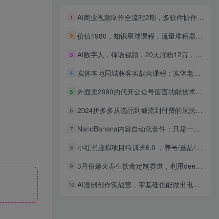
AI商业视频制作全流程2期，多软件协作-高效创作-商业化落地(更新)
1
价值1980，知识星球课程，流量堆积器，冷门暴力引流项目，全网最新玩法
2
AI数字人，禅语视频，20天涨粉12万，单日变现2000+
3
实体本地同城获客实战营课程：实体老板必学内容，108节干货教程
4
外面卖2980的代开公众号留言功能技术， 一单500-25000+，附超详细操作手册
5
2024拼多多从选品到截流到付费的玩法技巧，截流自然流量玩法，高投产玩法
6
NanoBanana内容自动化套件：只需一张照片即可无限扩展产品展示、详情页和社交媒体内容！
7
小红书虚拟项目特训班6.0 ，养号/选品/自动发货/爆款笔记(含40节视频课)
8
3月份爆火养生饮食定制赛道，利用deepseek10分钟制作，单日最高变现1000+
9
AI漫剧创作实战营，零基础也能做出电影质感AI短漫剧，把创意真正落地为可传播的成品
10