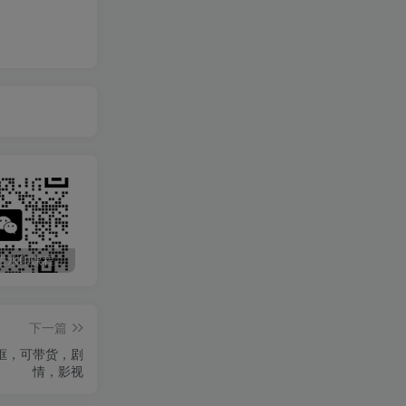
最新无广告水印课程资源 长期更新
免费投稿专区，先看要求在投稿！！！
头条托管懒人项目，每天仅需10分钟，月入2000+，纯无脑操作，手机就能操作【揭秘】
下一篇
框，可带货，剧
情，影视