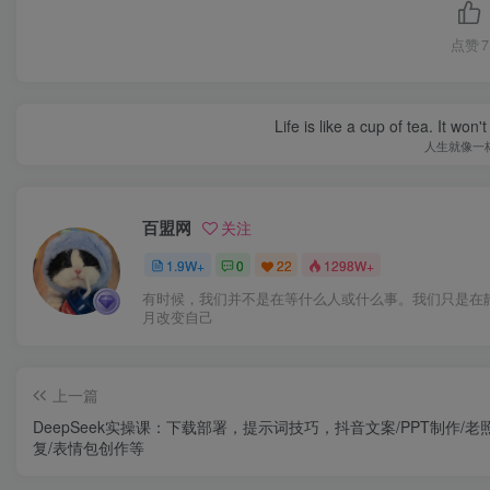
点赞
7
Life is like a cup of tea. It won'
人生就像一
百盟网
关注
1.9W+
0
22
1298W+
有时候，我们并不是在等什么人或什么事。我们只是在
月改变自己
上一篇
DeepSeek实操课：下载部署，提示词技巧，抖音文案/PPT制作/老
复/表情包创作等