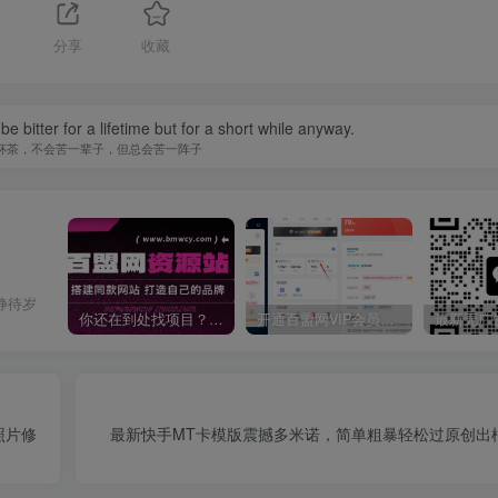
分享
收藏
t be bitter for a lifetime but for a short while anyway.
杯茶，不会苦一辈子，但总会苦一阵子
静待岁
你还在到处找项目？还在当韭菜？我靠卖项目一个月收入5万+，曾经我也是个失败者。
开通百盟网VIP会员，尊享全站资源免费下载，享70%的推广提成！！【限时五折优惠】
照片修
最新快手MT卡模版震撼多米诺，简单粗暴轻松过原创出