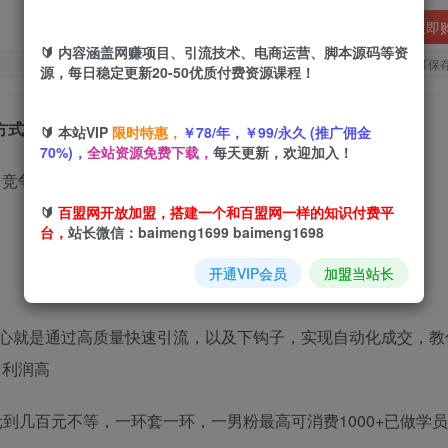
立即
🔰 内容涵盖网赚项目、引流技术、电商运营、脚本源码等资
您当前未登录！建议登陆后购买，可保
源，每日稳定更新20-50优质付费资源课程！
方式变现，独家技术
🔰 本站VIP
限时特惠，
￥78/年，￥99/永久 (推广佣金
70%)，
全站资源免费下载，
每天更新，欢迎加入！
🔰
百盟网开放加盟，搭建一个和百盟网一样的知识付费平
台，
站长微信：baimeng1699 baimeng1698
开通VIP会员
加盟当站长
心就是通过高质量快速引流，以及下钩子，实现自动化成交，教
，利润高
元到几百元不等，一环套一环，一男粉最高可消费1000+已做学