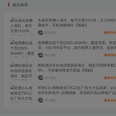
相关推荐
头条托管懒人项目，每天仅需10分钟，月入2000
脑操作，手机就能操作【揭秘】
3个月前
9.9
盟币
电商圈实战干货(2023-2026年)，覆盖淘系、拼
音、小红书等多平台，助力电商人避开坑、提效
利(更新4月)
3个月前
9.9
盟币
携程酒店全自动浏览掘金项目，稳定可矩阵单窗
40+，可批量矩阵放大收益【揭秘】
3个月前
9.9
盟币
即梦2.0+剪映商业TVC口红广告大片实战课｜从
创作到AI成片+后期精修，全流程打造品牌级产
1个月前
9.9
盟币