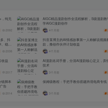
+，纯无
AIGC精品漫剧创作全流程解析，S级漫剧
学AIGC漫剧创作
2092
4个月前
多多、抖
抖音某博主的AI情感故事第一人称解说视频
率、稳盈
款，撸创作伙伴计划收益
2036
4个月前
口收益
AI漫剧名词手册，分清AI漫剧核心定义，弄懂
技术
2017
3个月前
分镜脚本
保姆级教程：手把手教你搭建跨境电商专线
品广告
2014
3个月前