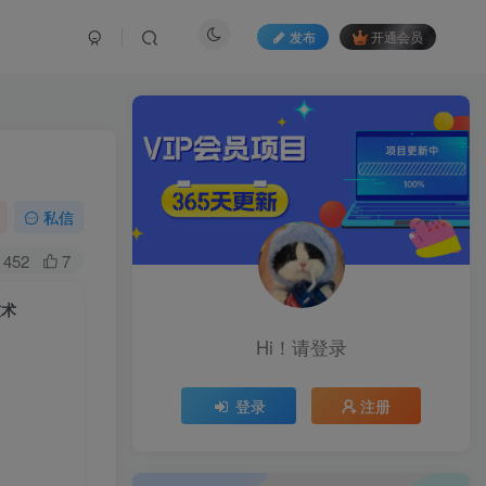
发布
开通会员
私信
452
7
技术
Hi！请登录
登录
注册