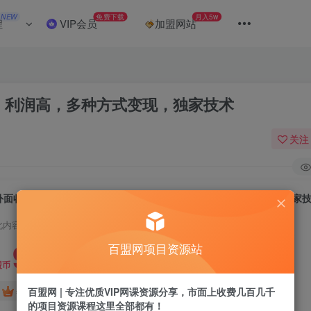
NEW
免费下载
月入5w
程
VIP会员
加盟网站
，利润高，多种方式变现，独家技术
关注
外面收费980全新男粉变现项目，竞争小，利润高，多种方式变现，独家
此内容为付费阅读，请付费后查看
9.9
百盟网项目资源站
盟币
免费
免费
百盟网 | 专注优质VIP网课资源分享，市面上收费几百几千
年卡会员
永久会员
的项目资源课程这里全部都有！