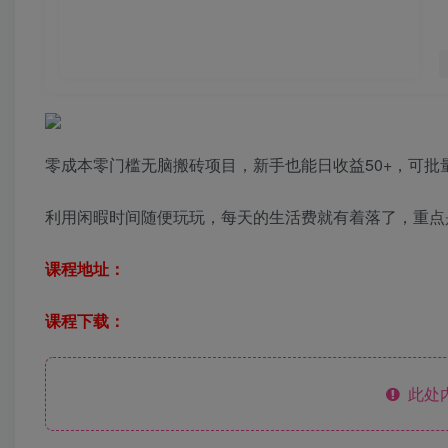
零成本零门槛无脑搬砖项目，新手也能日收益50+，可批
利用闲暇时间随便玩玩，每天的生活费就有着落了，重点
课程地址：
课程下载：
此处