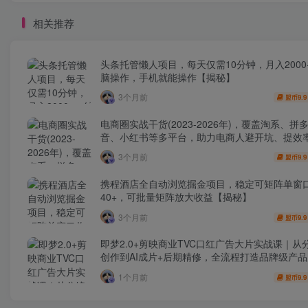
相关推荐
头条托管懒人项目，每天仅需10分钟，月入2000
脑操作，手机就能操作【揭秘】
3个月前
9.9
盟币
电商圈实战干货(2023-2026年)，覆盖淘系、拼
音、小红书等多平台，助力电商人避开坑、提效
利(更新4月)
3个月前
9.9
盟币
携程酒店全自动浏览掘金项目，稳定可矩阵单窗
40+，可批量矩阵放大收益【揭秘】
3个月前
9.9
盟币
即梦2.0+剪映商业TVC口红广告大片实战课｜从
创作到AI成片+后期精修，全流程打造品牌级产
1个月前
9.9
盟币