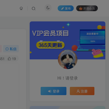
发布
开通会员
私信
551
19
Hi！请登录
登录
注册