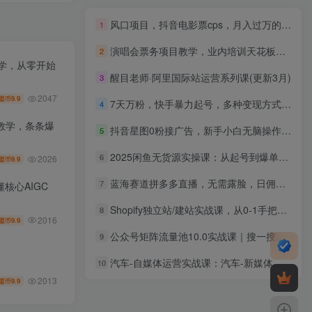
风口项目，抖音电影票cps，月入过万的机会来啦
1
演唱会票务项目教学，业内培训天花板，帮助上千学员创富变现(更新)
2
教学，从零开始
醒目老师·阿里国际站运营系列课(更新3月)
3
2047
9.9
盟币
7天万粉，快手暴力起号，多种变现方式，新手小白秒上手，单月变现几万的野路子
4
教学，条条爆
抖音星图0粉接广告，新手小白无脑操作日入1200+，无上限无门槛，搬运为王！【揭秘】
5
2025闲鱼无货源实操课：从起号到爆单，手把手带你吃透二手电商，真正能卖出去的实战指南
6
2026
9.9
盟币
蓝海赛道拼多多直播，无需露脸，日佣金2000＋
7
核心AIGC
Shopify独立站/建站实战课，从0-1手把手教你搭建一个高质量的独立站
8
2016
9.9
盟币
公众号矩阵流量池10.0实战课｜搜一搜关键词排名、AI批量写文、多账号合规运营、流量主多元变现全体系教程
9
汽车-自媒体运营实战课：汽车-新媒体二手车短视频汽车短视频运营教程
10
2013
9.9
盟币