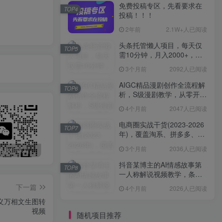
免费投稿专区，先看要求在
TOP4
投稿！！！
2年前
2.1W+人已阅读
头条托管懒人项目，每天仅
TOP5
需10分钟，月入2000+，纯
无脑操作，手机就能操作
3个月前
2092人已阅读
【揭秘】
AIGC精品漫剧创作全流程解
TOP6
析，S级漫剧教学，从零开始
学AIGC漫剧创作
4个月前
2047人已阅读
电商圈实战干货(2023-2026
TOP7
年)，覆盖淘系、拼多多、抖
音、小红书等多平台，助力
3个月前
2036人已阅读
最新无广告水印课程资源 长期更新
免费投稿专区，先看要求在投稿！！！
头条托管懒人项目，每天仅需10分钟，月入2000+，纯无脑操作，手机就能操作【揭秘】
电商人避开坑、提效率、稳
盈利(更新4月)
抖音某博主的AI情感故事第
TOP8
一人称解说视频教学，条条
爆款，撸创作伙伴计划收益
下一篇
4个月前
2026人已阅读
/通义万相文生图转
视频
随机项目推荐