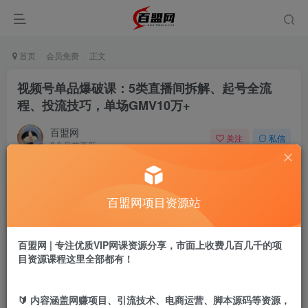
首页
会员免费
正文
视频号单品爆破课：5类直播间拆解、起号全流
程、投流技巧，单场GMV10万+
百盟网
关注
私信
9个月前更新
1038
5
付费阅读
百盟网项目资源站
视频号单品爆破课：5类直播间拆解、起号全流程、投流技巧，单场GMV10万+
此内容为付费阅读，请付费后查看
9.9
百盟网 | 专注优质VIP网课资源分享，市面上收费几百几千的项
盟币
目资源课程这里全部都有！
免费
免费
年卡会员
永久会员
🔰 内容涵盖网赚项目、引流技术、电商运营、脚本源码等资源，
立即购买