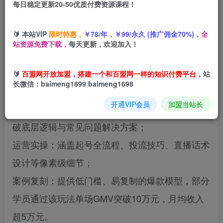
每日稳定更新20-50优质付费资源课程！
您当前未登录！建议登陆后购买，可保存购买订单
🔰 本站VIP
限时特惠，
￥78/年，￥99/永久 (推广佣金70%)，
全
站资源免费下载，
每天更新，欢迎加入！
本课程为视频号直播间单品爆破玩法攻略，聚焦三
🔰
百盟网开放加盟，搭建一个和百盟网一样的知识付费平台，
站
大核心模块：
长微信：baimeng1699 baimeng1698
开通VIP会员
加盟当站长
玩法拆解：系统讲解5种卖书直播间类型、单品爆
破底层逻辑与常见问题解决方案；
运营实操：涵盖起号全流程、投流技巧、直播话术
设计等像素级细节；
案例复刻：提供低门槛、易复制的爆款模型，部分
学员通过该玩法单场GMV突破10万元，月均收入
超5万元。