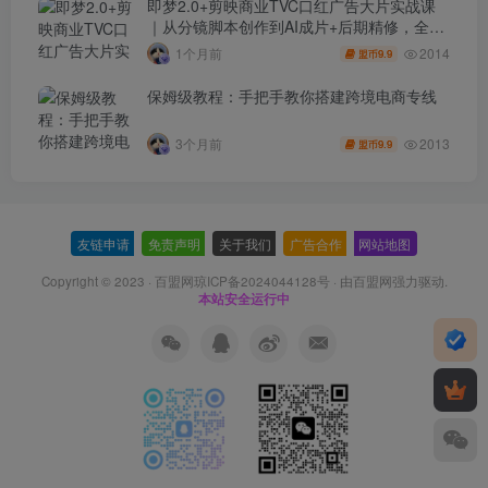
即梦2.0+剪映商业TVC口红广告大片实战课
｜从分镜脚本创作到AI成片+后期精修，全流
程打造品牌级产品广告
2014
1个月前
9.9
盟币
保姆级教程：手把手教你搭建跨境电商专线
2013
3个月前
9.9
盟币
友链申请
-
免责声明
-
关于我们
-
广告合作
-
网站地图
Copyright © 2023 ·
百盟网琼ICP备2024044128号
· 由
百盟网
强力驱动.
本站安全运行中