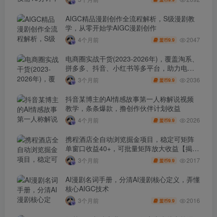
AIGC精品漫剧创作全流程解析，S级漫剧教
学，从零开始学AIGC漫剧创作
2047
4个月前
9.9
盟币
电商圈实战干货(2023-2026年)，覆盖淘系、
拼多多、抖音、小红书等多平台，助力电商
人避开坑、提效率、稳盈利(更新4月)
2036
3个月前
9.9
盟币
抖音某博主的AI情感故事第一人称解说视频
教学，条条爆款，撸创作伙伴计划收益
2026
4个月前
9.9
盟币
携程酒店全自动浏览掘金项目，稳定可矩阵
单窗口收益40+，可批量矩阵放大收益【揭
秘】
2017
3个月前
9.9
盟币
AI漫剧名词手册，分清AI漫剧核心定义，弄懂
核心AIGC技术
2016
3个月前
9.9
盟币