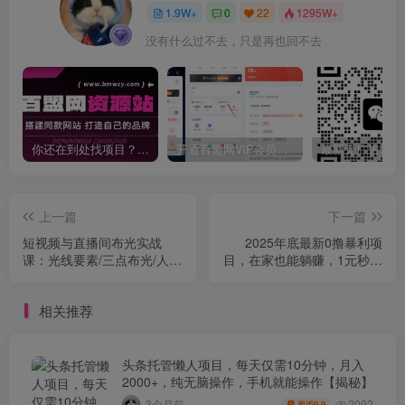
1.9W+
0
22
1295W+
没有什么过不去，只是再也回不去
你还在到处找项目？还在当韭菜？我靠卖项目一个月收入5万+，曾经我也是个失败者。
开通百盟网VIP会员，尊享全站资源免费下载，享70%的推广提成！！【限时五折优惠】
上一篇
下一篇
短视频与直播间布光实战
2025年底最新0撸暴利项
课：光线要素/三点布光/人像
目，在家也能躺赚，1元秒提
光法/系统掌握布光技巧
现，有手就行！
相关推荐
头条托管懒人项目，每天仅需10分钟，月入
2000+，纯无脑操作，手机就能操作【揭秘】
2092
3个月前
9.9
盟币