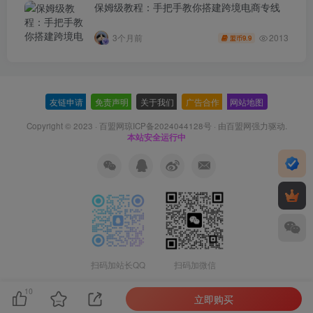
保姆级教程：手把手教你搭建跨境电商专线
2013
3个月前
9.9
盟币
友链申请
-
免责声明
-
关于我们
-
广告合作
-
网站地图
Copyright © 2023 ·
百盟网琼ICP备2024044128号
· 由
百盟网
强力驱动.
本站安全运行中
扫码加站长QQ
扫码加微信
10
立即购买