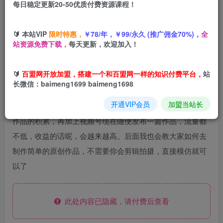
每日稳定更新20-50优质付费资源课程！
您当前未登录！建议登陆后购买，可保存购买订单
🔰 本站VIP
限时特惠，
￥78/年，￥99/永久 (推广佣金70%)，
全
站资源免费下载，
每天更新，欢迎加入！
视频号分成计划是为了鼓励大家创作者原创视频，原是鼓励
🔰
百盟网开放加盟，搭建一个和百盟网一样的知识付费平台，
站
这个创造者创造原创的内容，会在评论区那匹配相应的广
长微信：baimeng1699 baimeng1698
告。只要你发原创的内容匹配广告就有一定的收益。现在很
开通VIP会员
加盟当站长
多人呢，一个一天视频可能就几百块钱上千的收益了。随着
作品的积累，再加上视频号现在随便发布一篇作品，流量都
不低，收益的话呢，会越来越高。后面我也会教大家如何去
制作简单的原创作品，不需要你会剪辑拍摄，直接模仿就可
以了
此处内容已隐藏，请付费后查看