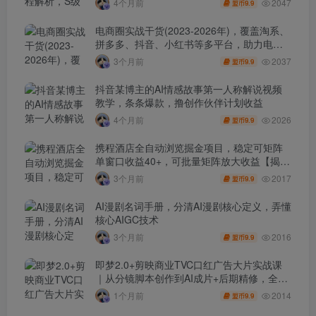
2047
4个月前
9.9
盟币
电商圈实战干货(2023-2026年)，覆盖淘系、
拼多多、抖音、小红书等多平台，助力电商
人避开坑、提效率、稳盈利(更新4月)
2037
3个月前
9.9
盟币
抖音某博主的AI情感故事第一人称解说视频
教学，条条爆款，撸创作伙伴计划收益
2026
4个月前
9.9
盟币
携程酒店全自动浏览掘金项目，稳定可矩阵
单窗口收益40+，可批量矩阵放大收益【揭
秘】
2017
3个月前
9.9
盟币
AI漫剧名词手册，分清AI漫剧核心定义，弄懂
核心AIGC技术
2016
3个月前
9.9
盟币
即梦2.0+剪映商业TVC口红广告大片实战课
｜从分镜脚本创作到AI成片+后期精修，全流
程打造品牌级产品广告
2014
1个月前
9.9
盟币