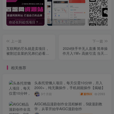
你还在到处找项目？还在当韭菜？我靠卖项目一个月收入5万+，曾经我也是个失败者。
开通百盟网VIP会员，尊享全站资源免费下载，享70%的推广提成！！【限时五折优惠】
上一篇
下一篇
互联网的尽头就是卖项目，
2024快手半无人直播 简单操
被割过韭菜的兄弟们必看！
作月入1W+ 高效引流 当天见
轻松月入三万以上！
收益
相关推荐
头条托管懒人项目，每天仅需10分钟，月入
2000+，纯无脑操作，手机就能操作【揭秘】
2093
3个月前
9.9
盟币
AIGC精品漫剧创作全流程解析，S级漫剧教
学，从零开始学AIGC漫剧创作