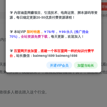
立即
🔰 内容涵盖网赚项目、引流技术、电商运营、脚本源码等资
您当前未登录！建议登陆后购买，可保
源，每日稳定更新20-50优质付费资源课程！
🔰 本站VIP
限时特惠，
￥78/年，￥99/永久 (推广佣金
70%)，
全站资源免费下载，
每天更新，欢迎加入！
，内含免费工具
🔰
百盟网开放加盟，搭建一个和百盟网一样的知识付费平
台，
站长微信：baimeng1699 baimeng1698
天股东群里有人说，可以用小红书红薯群暴力引流，抱着试试看
开通VIP会员
加盟当站长
滚滚而来的时候，我都惊呆了，差点把我的微信干费了，信息差太他
致很多人都去踏入这个行业。