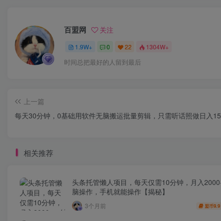
百盟网
关注
1.9W+
0
22
1304W+
时间总把最好的人留到最后
上一篇
每天30分钟，0基础用软件无脑搬运批量剪辑，只需听话照做日入150
相关推荐
头条托管懒人项目，每天仅需10分钟，月入2000
脑操作，手机就能操作【揭秘】
3个月前
9.9
盟币