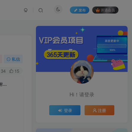
发布
开通会员
私信
34
15
附…
Hi！请登录
登录
注册