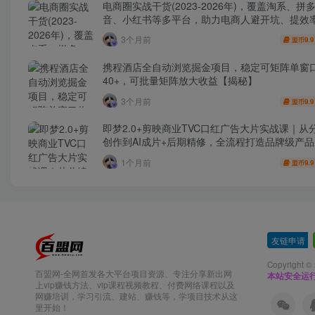
电商圈实战干货(2023-2026年)，覆盖淘系、拼
音、小红书等多平台，助力电商人避开坑、提效
利(更新4月)
3个月前
9.9
盟币
携程酒店全自动浏览掘金项目，稳定可矩阵单窗
40+，可批量矩阵放大收益【揭秘】
3个月前
9.9
盟币
即梦2.0+剪映商业TVC口红广告大片实战课｜从
创作到AI成片+后期精修，全流程打造品牌级产
1个月前
9.9
盟币
友链申请
-
Copyright ©
百盟网-全网首发各大平台项目资源、专注分享新出网
本站安全运
上vip赚钱方法、vip课程视频教程、付费网络课程以及
网赚培训，学习引流、建站、赚钱等，学项目技术从这
里开始！