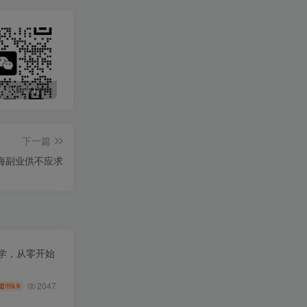
最新无广告水印课程资源 长期更新
免费投稿专区，先看要求在投稿！！！
头条托管懒人项目，每天仅需10分钟，月入2000+，纯无脑操作，手机就能操作【揭秘】
下一篇
海副业供不应求
教学，从零开始
2047
9.9
盟币