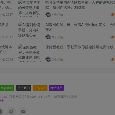
多多、抖
抖音某博主的AI情感故事第一人称解说视频
率、稳盈
款，撸创作伙伴计划收益
2037
4个月前
口收益
AI漫剧名词手册，分清AI漫剧核心定义，弄懂
技术
2017
3个月前
分镜脚本
保姆级教程：手把手教你搭建跨境电商专线
品广告
2014
3个月前
免责声明
-
关于我们
-
广告合作
-
网站地图
 2023 ·
百盟网琼ICP备2024044128号
· 由
百盟网
强力驱动.
行中