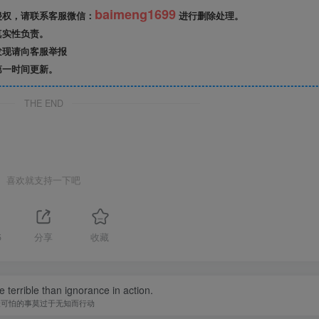
baimeng1699
侵权，请联系客服微信：
进行删除处理。
真实性负责。
发现请向客服举报
第一时间更新。
THE END
喜欢就支持一下吧
5
分享
收藏
 terrible than ignorance in action.
最可怕的事莫过于无知而行动