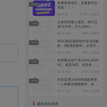
免费投稿专区，先看要求在
TOP4
投稿！！！
2年前
2.1W+人已阅读
头条托管懒人项目，每天仅
TOP5
需10分钟，月入2000+，纯
无脑操作，手机就能操作
3个月前
2094人已阅读
【揭秘】
AIGC精品漫剧创作全流程解
TOP6
析，S级漫剧教学，从零开始
学AIGC漫剧创作
4个月前
2047人已阅读
电商圈实战干货(2023-2026
TOP7
年)，覆盖淘系、拼多多、抖
音、小红书等多平台，助力
3个月前
2037人已阅读
电商人避开坑、提效率、稳
盈利(更新4月)
抖音某博主的AI情感故事第
TOP8
一人称解说视频教学，条条
爆款，撸创作伙伴计划收益
4个月前
2026人已阅读
随机项目推荐