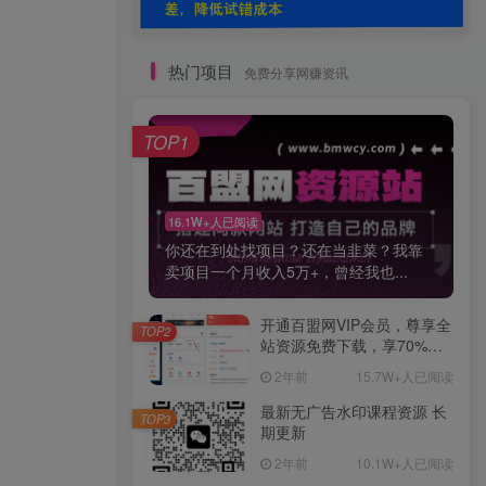
热门项目
免费分享网赚资讯
TOP1
16.1W+人已阅读
你还在到处找项目？还在当韭菜？我靠
卖项目一个月收入5万+，曾经我也...
开通百盟网VIP会员，尊享全
TOP2
站资源免费下载，享70%的
推广提成！！【限时五折优
2年前
15.7W+人已阅读
惠】
最新无广告水印课程资源 长
TOP3
期更新
2年前
10.1W+人已阅读