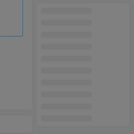
2023最新在线截图生成器源码+搭建视频教程，支持电脑和手机端在线制作生成
1
VIDU多参实战全攻略：海螺首尾帧制作，图生技法，小短片案例，轻松产出高质量短片
2
人人可做，京东暴力掘金，体现秒到，每天轻轻松松3-5张，兄弟们干！
3
无人直播实战课(更新2月
4
2022最新抖音小店精细化店群实战课，最新抖店从0-1系统教学
5
小红书饰品IP孵化实战课｜从0到1打造爆款饰品账号，精准引流变现
6
小红书野路子引流，暴力起号+SEO霸屏截流，移花接木日获客100+
7
风口再至 – 米杰小红书虚拟电商项目3.0全网首发 单号月收益过万 可批量
8
2023某大佬收费SEO新版课程：手把手带你做出一个权重6以上的网站
9
阅读文章日入200+ 纯0撸 小白轻松上手 随时随地都可做
10