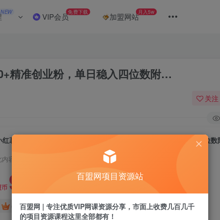
NEW
免费下载
月入5w
程
VIP会员
加盟网站
0+精准创业粉，单日稳入四位数附…
关注
小红薯社群全自动无脑暴力截流，日引500+精准创业粉，单日稳入四位数
此内容为付费阅读，请付费后查看
9.9
百盟网项目资源站
盟币
免费
免费
百盟网 | 专注优质VIP网课资源分享，市面上收费几百几千
年卡会员
永久会员
的项目资源课程这里全部都有！