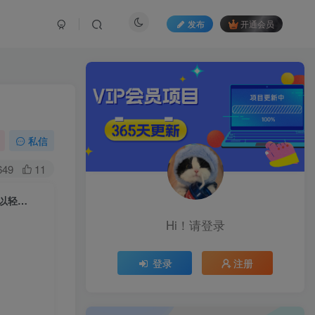
发布
开通会员
私信
649
11
可以轻…
Hi！请登录
登录
注册