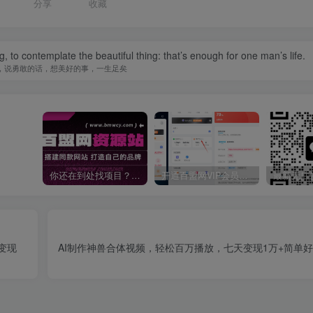
1
分享
收藏
, to contemplate the beautiful thing: that’s enough for one man’s life.
，说勇敢的话，想美好的事，一生足矣
你还在到处找项目？还在当韭菜？我靠卖项目一个月收入5万+，曾经我也是个失败者。
开通百盟网VIP会员，尊享全站资源免费下载，享70%的推广提成！！【限时五折优惠】
变现
AI制作神兽合体视频，轻松百万播放，七天变现1万+简单