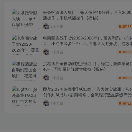
头条托管懒人项目，每天仅需10分钟，月入2000
脑操作，手机就能操作【揭秘】
3个月前
9.9
盟币
电商圈实战干货(2023-2026年)，覆盖淘系、拼
音、小红书等多平台，助力电商人避开坑、提效
利(更新4月)
3个月前
9.9
盟币
携程酒店全自动浏览掘金项目，稳定可矩阵单窗
40+，可批量矩阵放大收益【揭秘】
3个月前
9.9
盟币
即梦2.0+剪映商业TVC口红广告大片实战课｜从
创作到AI成片+后期精修，全流程打造品牌级产
1个月前
9.9
盟币