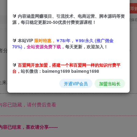
立即
🔰 内容涵盖网赚项目、引流技术、电商运营、脚本源码等资
您当前未登录！建议登陆后购买，可保
源，每日稳定更新20-50优质付费资源课程！
🔰 本站VIP
限时特惠，
￥78/年，￥99/永久 (推广佣金
70%)，
全站资源免费下载，
每天更新，欢迎加入！
作者分成计划，最新100%原创玩法，小白也可以轻松上手操作》
🔰
百盟网开放加盟，搭建一个和百盟网一样的知识付费平
台，
站长微信：baimeng1699 baimeng1698
上来就发，简单去个重，几分钟一个视频就出来了
开通VIP会员
加盟当站长
内容已隐藏，请付费后查看
本页内容已结束，喜欢请分享------