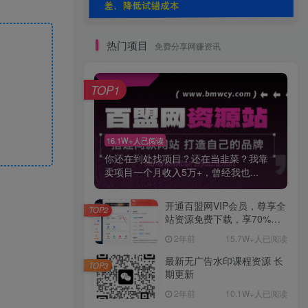
热门项目
免费分享网赚资讯
TOP1
16.1W+人已阅读
你还在到处找项目？还在当韭菜？我靠
卖项目一个月收入5万+，曾经我也...
开通百盟网VIP会员，尊享全
TOP2
站资源免费下载，享70%的
推广提成！！【限时五折优
2年前
15.7W+人已阅读
惠】
最新无广告水印课程资源 长
TOP3
期更新
2年前
10.1W+人已阅读