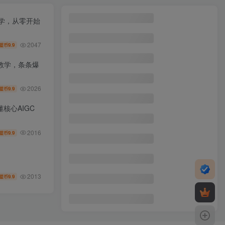
公众号流量主3.0玩法，开启躺赚模式，轻松日入300+
1
教学，从零开始
用coze工作流一键生成爆款香烟视频，一分钟一条，单日变现500➕，开源源代码，小白复制就能使用
2
2047
9.9
盟币
2025公众号变现全攻略：流量池玩法+多领域爆文+AI漫画，新手快速盈利
3
教学，条条爆
小红书最新图文打粉，5秒做图教程，爆粉日引300+，月入1w+
4
2026
9.9
盟币
最近外面卖980的小说推文变现项目：新玩法更新，更加完善，内含2500G素材
5
核心AIGC
自媒体带货运营课：写作付费社群，带货是自媒体人必须掌握的能力
6
闲鱼家政副业项目，无需门店，低成本启动，高利润低竞争，玩法简单，月入1W+
2016
7
9.9
盟币
2024年怀旧新娘整蛊直播无人玩法4.0，支持抖音、快手、视频号、B站四家通吃，利用闪光+干扰乱码的手法，开播5分钟瞬间拉爆直播间流量，稳定开播160小时无违规，单场爆撸音浪2000+
8
抖音国补福利，靠评论区截流，赚抖音搜索佣金，小白当天见收益，日入500+
9
2013
9.9
盟币
LoRA建模与Liblib应用课：工具实操+案例拆解+参数评估，提升商业设计效率
10