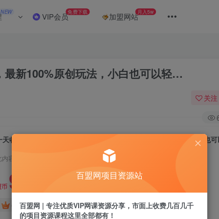
NEW
免费下载
月入5w
程
VIP会员
加盟网站
，最新100%原创玩法，小白也可以轻…
关注
一天收入5000+，视频号创作者分成计划，最新100%原创玩法，小白也
此内容为付费阅读，请付费后查看
9.9
百盟网项目资源站
盟币
免费
免费
百盟网 | 专注优质VIP网课资源分享，市面上收费几百几千
年卡会员
永久会员
的项目资源课程这里全部都有！