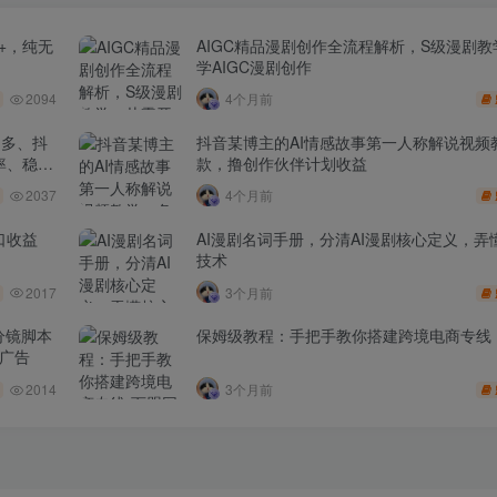
+，纯无
AIGC精品漫剧创作全流程解析，S级漫剧
学AIGC漫剧创作
2094
4个月前
多多、抖
抖音某博主的AI情感故事第一人称解说视频
率、稳盈
款，撸创作伙伴计划收益
2037
4个月前
口收益
AI漫剧名词手册，分清AI漫剧核心定义，弄懂
技术
2017
3个月前
分镜脚本
保姆级教程：手把手教你搭建跨境电商专线
品广告
2014
3个月前