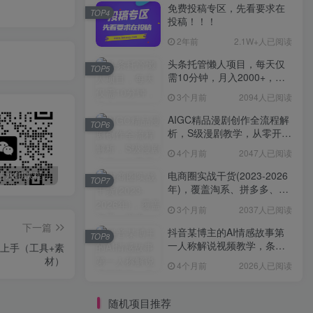
免费投稿专区，先看要求在
TOP4
投稿！！！
2年前
2.1W+人已阅读
头条托管懒人项目，每天仅
TOP5
需10分钟，月入2000+，纯
无脑操作，手机就能操作
3个月前
2094人已阅读
【揭秘】
AIGC精品漫剧创作全流程解
TOP6
析，S级漫剧教学，从零开始
学AIGC漫剧创作
4个月前
2047人已阅读
电商圈实战干货(2023-2026
最新无广告水印课程资源 长期更新
免费投稿专区，先看要求在投稿！！！
头条托管懒人项目，每天仅需10分钟，月入2000+，纯无脑操作，手机就能操作【揭秘】
TOP7
年)，覆盖淘系、拼多多、抖
音、小红书等多平台，助力
3个月前
2037人已阅读
电商人避开坑、提效率、稳
下一篇
盈利(更新4月)
抖音某博主的AI情感故事第
TOP8
一人称解说视频教学，条条
好上手（工具+素
爆款，撸创作伙伴计划收益
材）
4个月前
2026人已阅读
随机项目推荐