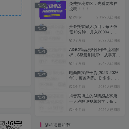
免费投稿专区，先看要求在
TOP4
投稿！！！
2年前
2.1W+人已阅读
头条托管懒人项目，每天仅
TOP5
需10分钟，月入2000+，纯
无脑操作，手机就能操作
3个月前
2092人已阅读
【揭秘】
AIGC精品漫剧创作全流程解
TOP6
析，S级漫剧教学，从零开始
学AIGC漫剧创作
4个月前
2047人已阅读
电商圈实战干货(2023-2026
TOP7
年)，覆盖淘系、拼多多、抖
音、小红书等多平台，助力
3个月前
2036人已阅读
电商人避开坑、提效率、稳
盈利(更新4月)
抖音某博主的AI情感故事第
TOP8
一人称解说视频教学，条条
爆款，撸创作伙伴计划收益
4个月前
2026人已阅读
随机项目推荐