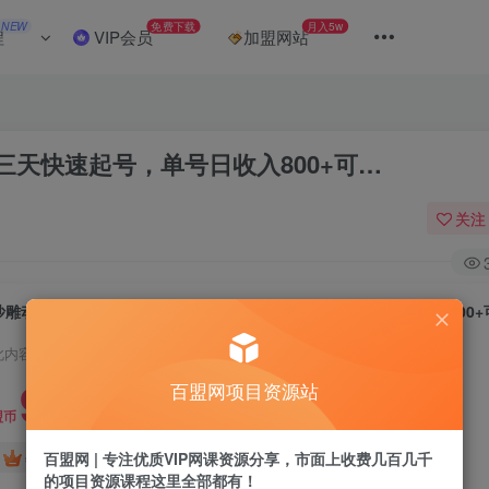
NEW
免费下载
月入5w
程
VIP会员
加盟网站
天快速起号，单号日收入800+可…
关注
沙雕动漫新玩法，无脑搬运，操作简单，三天快速起号，单号日收入800+
此内容为付费阅读，请付费后查看
9.9
百盟网项目资源站
盟币
免费
免费
百盟网 | 专注优质VIP网课资源分享，市面上收费几百几千
年卡会员
永久会员
的项目资源课程这里全部都有！