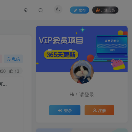
发布
开通会员
私信
330
13
可…
Hi！请登录
登录
注册