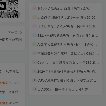
微信小游戏合成大西瓜【教程+源码】
1
最新无广告水印课程资源 长期更新
免费投稿专区，先看要求在投稿！！！
头条托管懒人项目，每天仅需10分钟，月入2000+，纯无脑操作，手机就能操作【揭秘】
大众点评调研任务，2秒一单 每天50-200,学生党宝妈首选
2
【全网首发】AI代写教案，9月开学旺季，日入3张，蓝海项目，永不失业副业兼职
3
下一篇
Tiktok中视频解说教程，体育+温情文案双赛道实操教程一站式带你落地
4
+一键多平台变现
AI数字人免费无限次教程制作，让你轻松掌握数字人的制作方法
5
京东财务对账全流程，数据导出+双维对账+成本管控，掌握对账标准化操作
6
0成本，小白无脑复制粘贴，一单298 靠给宝宝起名月入10000+ 附送软件
7
教学，从零开始
2020年9月最新抖音跳核对解决方法+抖音原创度低医疗广告申诉
8
CSGO游戏挂G掘金捡漏，不需要玩游戏，操作简单，收益稳定【揭秘】
9
2047
9.9
盟币
日入300+，快手撸金项目，可矩阵
10
教学，条条爆
2026
9.9
盟币