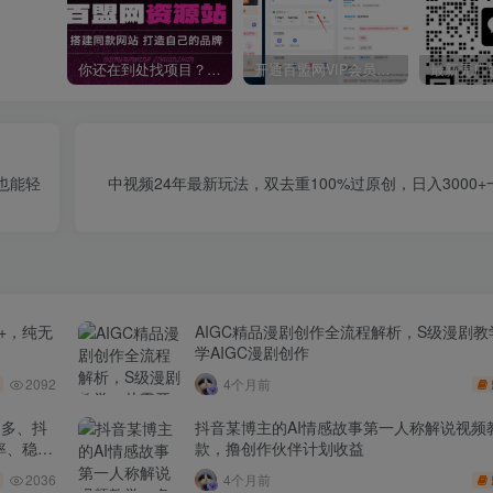
你还在到处找项目？还在当韭菜？我靠卖项目一个月收入5万+，曾经我也是个失败者。
开通百盟网VIP会员，尊享全站资源免费下载，享70%的推广提成！！【限时五折优惠】
白也能轻
中视频24年最新玩法，双去重100%过原创，日入3000
+，纯无
AIGC精品漫剧创作全流程解析，S级漫剧
学AIGC漫剧创作
2092
4个月前
多多、抖
抖音某博主的AI情感故事第一人称解说视频
率、稳盈
款，撸创作伙伴计划收益
2036
4个月前