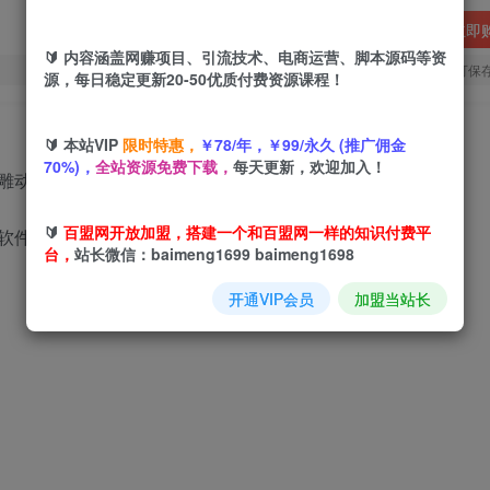
立即
🔰 内容涵盖网赚项目、引流技术、电商运营、脚本源码等资
您当前未登录！建议登陆后购买，可保
源，每日稳定更新20-50优质付费资源课程！
🔰 本站VIP
限时特惠，
￥78/年，￥99/永久 (推广佣金
70%)，
全站资源免费下载，
每天更新，欢迎加入！
雕动画不管在哪个平台一直都是比较热门的，
🔰
百盟网开放加盟，搭建一个和百盟网一样的知识付费平
软件批量制作、发布。简单无脑，100%过原创实
台，
站长微信：baimeng1699 baimeng1698
！
开通VIP会员
加盟当站长