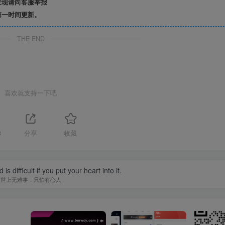
发现请向客服举报
第一时间更新。
THE END
喜欢就支持一下吧
3
分享
收藏
is difficult if you put your heart into it.
世上无难事，只怕有心人