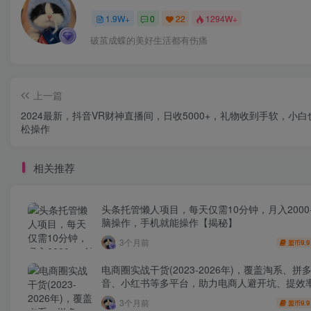
1.9W+
0
22
1294W+
破茧成蝶的美好生活都有伤痛
上一篇
2024最新，抖音VR财神直播间，日收5000+，礼物收到手软，小
松操作
相关推荐
头条托管懒人项目，每天仅需10分钟，月入2000
脑操作，手机就能操作【揭秘】
3个月前
9.9
盟币
电商圈实战干货(2023-2026年)，覆盖淘系、拼
音、小红书等多平台，助力电商人避开坑、提效
利(更新4月)
3个月前
9.9
盟币