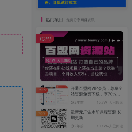
热门项目
免费分享网赚资讯
TOP1
16.1W+人已阅读
你还在到处找项目？还在当韭菜？我靠
卖项目一个月收入5万+，曾经我也...
开通百盟网VIP会员，尊享全
TOP2
站资源免费下载，享70%的
推广提成！！【限时五折优
2年前
15.7W+人已阅读
惠】
最新无广告水印课程资源 长
TOP3
期更新
2年前
10.1W+人已阅读