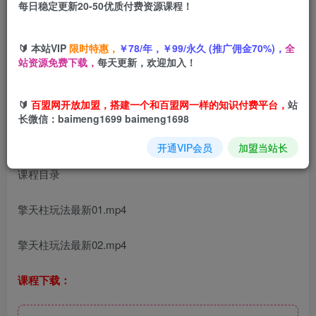
每日稳定更新20-50优质付费资源课程！
您当前未登录！建议登陆后购买，可保存购买订单
🔰 本站VIP
限时特惠，
￥78/年，￥99/永久 (推广佣金70%)，
全
拼多多擎天柱玩法
【1.0】2025年10月，​​水果生鲜最快2小时
站资源免费下载，
每天更新，欢迎加入！
起飞，​标品最慢2天起链接
🔰
百盟网开放加盟，搭建一个和百盟网一样的知识付费平台，
站
长微信：baimeng1699 baimeng1698
开通VIP会员
加盟当站长
课程目录
擎天柱玩法最新01.mp4
擎天柱玩法最新02.mp4
课程下载：