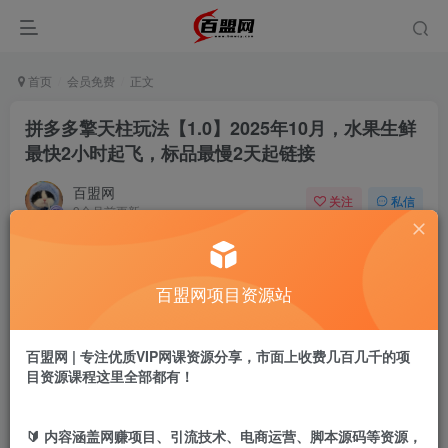
首页
会员免费
正文
拼多多擎天柱玩法【1.0】2025年10月，水果生鲜
最快2小时起飞，标品最慢2天起链接
百盟网
关注
私信
9个月前更新
874
20
付费阅读
百盟网项目资源站
拼多多擎天柱玩法【1.0】2025年10月，水果生鲜最快2小时起飞，标品最慢2天起链接
此内容为付费阅读，请付费后查看
9.9
百盟网 | 专注优质VIP网课资源分享，市面上收费几百几千的项
盟币
目资源课程这里全部都有！
免费
免费
年卡会员
永久会员
🔰 内容涵盖网赚项目、引流技术、电商运营、脚本源码等资源，
立即购买