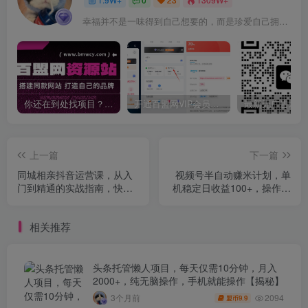
幸福并不是一味得到自己想要的，而是珍爱自己拥有的
你还在到处找项目？还在当韭菜？我靠卖项目一个月收入5万+，曾经我也是个失败者。
开通百盟网VIP会员，尊享全站资源免费下载，享70%的推广提成！！【限时五折优惠】
上一篇
下一篇
同城相亲抖音运营课，从入
视频号半自动赚米计划，单
门到精通的实战指南，快速
机稳定日收益100+，操作简
高效匹配对象
单可批量操作
相关推荐
头条托管懒人项目，每天仅需10分钟，月入
2000+，纯无脑操作，手机就能操作【揭秘】
2094
3个月前
9.9
盟币