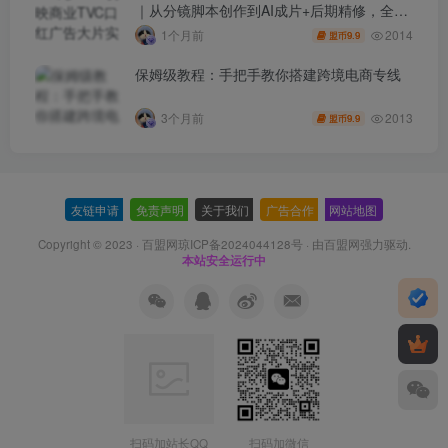
｜从分镜脚本创作到AI成片+后期精修，全流
程打造品牌级产品广告
2014
1个月前
9.9
盟币
保姆级教程：手把手教你搭建跨境电商专线
2013
3个月前
9.9
盟币
友链申请
-
免责声明
-
关于我们
-
广告合作
-
网站地图
Copyright © 2023 ·
百盟网琼ICP备2024044128号
· 由
百盟网
强力驱动.
本站安全运行中
扫码加站长QQ
扫码加微信