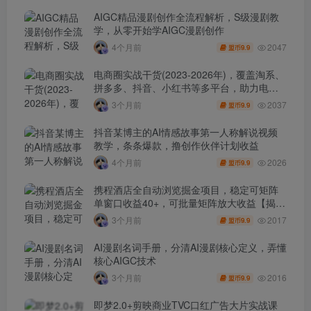
AIGC精品漫剧创作全流程解析，S级漫剧教
学，从零开始学AIGC漫剧创作
2047
4个月前
9.9
盟币
电商圈实战干货(2023-2026年)，覆盖淘系、
拼多多、抖音、小红书等多平台，助力电商
人避开坑、提效率、稳盈利(更新4月)
2037
3个月前
9.9
盟币
抖音某博主的AI情感故事第一人称解说视频
教学，条条爆款，撸创作伙伴计划收益
2026
4个月前
9.9
盟币
携程酒店全自动浏览掘金项目，稳定可矩阵
单窗口收益40+，可批量矩阵放大收益【揭
秘】
2017
3个月前
9.9
盟币
AI漫剧名词手册，分清AI漫剧核心定义，弄懂
核心AIGC技术
2016
3个月前
9.9
盟币
即梦2.0+剪映商业TVC口红广告大片实战课