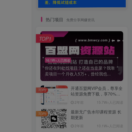
热门项目
免费分享网赚资讯
TOP1
16.1W+人已阅读
你还在到处找项目？还在当韭菜？我靠
卖项目一个月收入5万+，曾经我也...
开通百盟网VIP会员，尊享全
TOP2
站资源免费下载，享70%的
推广提成！！【限时五折优
2年前
15.7W+人已阅读
惠】
最新无广告水印课程资源 长
TOP3
期更新
2年前
10.1W+人已阅读