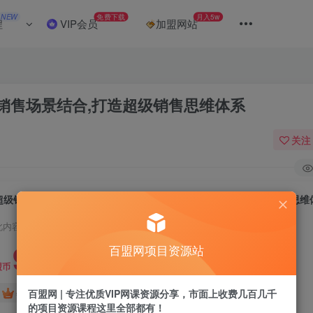
NEW
免费下载
月入5w
程
VIP会员
加盟网站
销售场景结合,打造超级销售思维体系
关注
超级销售洗脑爆单术：通过心理学原理与销售场景结合,打造超级销售思维
此内容为付费阅读，请付费后查看
9.9
百盟网项目资源站
盟币
免费
免费
百盟网 | 专注优质VIP网课资源分享，市面上收费几百几千
年卡会员
永久会员
的项目资源课程这里全部都有！