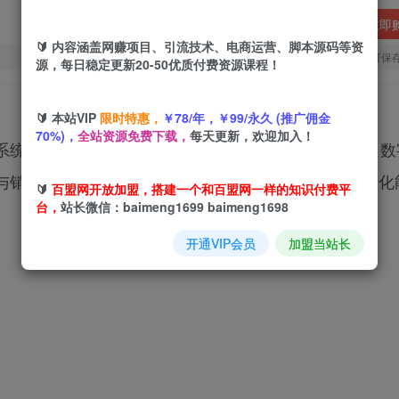
立即
🔰 内容涵盖网赚项目、引流技术、电商运营、脚本源码等资
您当前未登录！建议登陆后购买，可保
源，每日稳定更新20-50优质付费资源课程！
🔰 本站VIP
限时特惠，
￥78/年，￥99/永久 (推广佣金
70%)，
全站资源免费下载，
每天更新，欢迎加入！
系统教授36种实战洗脑术，涵盖画面塑造、故事构建、数
与销售场景结合，全面提升学员的客户影响力和成交转化
🔰
百盟网开放加盟，搭建一个和百盟网一样的知识付费平
台，
站长微信：baimeng1699 baimeng1698
开通VIP会员
加盟当站长