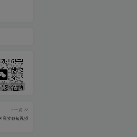
最新无广告水印课程资源 长期更新
免费投稿专区，先看要求在投稿！！！
头条托管懒人项目，每天仅需10分钟，月入2000+，纯无脑操作，手机就能操作【揭秘】
下一篇
AI高效做短视频