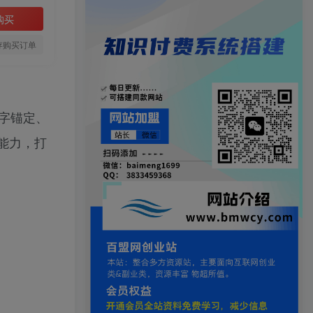
购买
存购买订单
字锚定、
能力，打