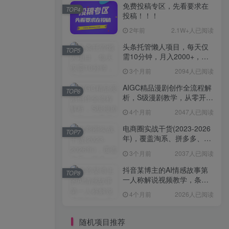
免费投稿专区，先看要求在
TOP4
投稿！！！
2年前
2.1W+人已阅读
头条托管懒人项目，每天仅
TOP5
需10分钟，月入2000+，纯
无脑操作，手机就能操作
3个月前
2094人已阅读
【揭秘】
AIGC精品漫剧创作全流程解
TOP6
析，S级漫剧教学，从零开始
学AIGC漫剧创作
4个月前
2047人已阅读
电商圈实战干货(2023-2026
TOP7
年)，覆盖淘系、拼多多、抖
音、小红书等多平台，助力
3个月前
2037人已阅读
电商人避开坑、提效率、稳
盈利(更新4月)
抖音某博主的AI情感故事第
TOP8
一人称解说视频教学，条条
爆款，撸创作伙伴计划收益
4个月前
2026人已阅读
随机项目推荐