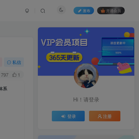
发布
开通会员
私信
797
1
体系
Hi！请登录
登录
注册