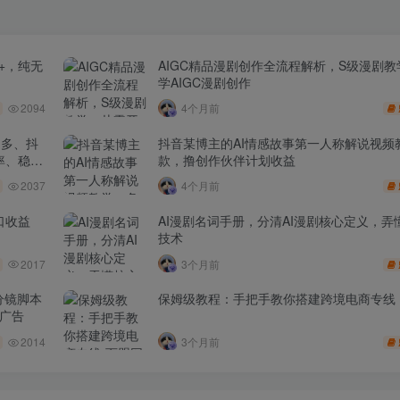
+，纯无
AIGC精品漫剧创作全流程解析，S级漫剧
学AIGC漫剧创作
2094
4个月前
多多、抖
抖音某博主的AI情感故事第一人称解说视频
率、稳盈
款，撸创作伙伴计划收益
2037
4个月前
口收益
AI漫剧名词手册，分清AI漫剧核心定义，弄懂
技术
2017
3个月前
分镜脚本
保姆级教程：手把手教你搭建跨境电商专线
品广告
2014
3个月前