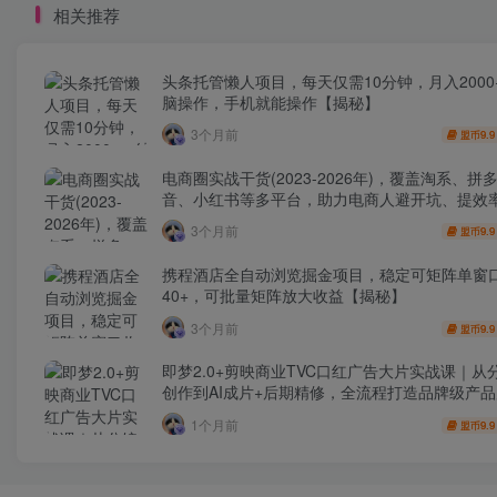
相关推荐
头条托管懒人项目，每天仅需10分钟，月入2000
脑操作，手机就能操作【揭秘】
3个月前
9.9
盟币
电商圈实战干货(2023-2026年)，覆盖淘系、拼
音、小红书等多平台，助力电商人避开坑、提效
利(更新4月)
3个月前
9.9
盟币
携程酒店全自动浏览掘金项目，稳定可矩阵单窗
40+，可批量矩阵放大收益【揭秘】
3个月前
9.9
盟币
即梦2.0+剪映商业TVC口红广告大片实战课｜从
创作到AI成片+后期精修，全流程打造品牌级产
1个月前
9.9
盟币