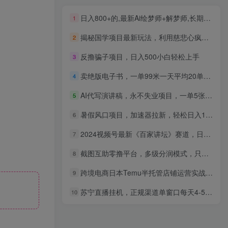
日入800+的,最新Ai绘梦师+解梦师,长期稳定项目【内附软件+保姆级教程】
1
揭秘国学项目最新玩法，利用慈悲心疯狂敛财【揭秘】
2
反撸骗子项目，日入500小白轻松上手
3
卖绝版电子书，一单99米一天平均20单，最高收益日入2k+，落地性强且变现稳定【揭秘】
4
AI代写演讲稿，永不失业项目，一单5张+，月入1-3W【揭秘】
5
暑假风口项目，加速器拉新，轻松日入1000＋，有手就行，老奶奶都会
6
2024视频号最新《百家讲坛》赛道，日入四位数（附教程及素材）
7
截图互助零撸平台，多级分润模式，只需手机操作无门槛，轻松日赚300+
8
跨境电商日本Temu半托管店铺运营实战，新手快速入局，抢占蓝海市场
9
苏宁直播挂机，正规渠道单窗口每天4-5小时收益200元
10