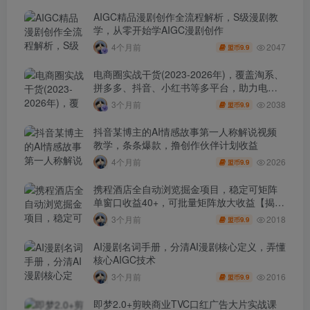
AIGC精品漫剧创作全流程解析，S级漫剧教
学，从零开始学AIGC漫剧创作
2047
4个月前
9.9
盟币
电商圈实战干货(2023-2026年)，覆盖淘系、
拼多多、抖音、小红书等多平台，助力电商
人避开坑、提效率、稳盈利(更新4月)
2038
3个月前
9.9
盟币
抖音某博主的AI情感故事第一人称解说视频
教学，条条爆款，撸创作伙伴计划收益
2026
4个月前
9.9
盟币
携程酒店全自动浏览掘金项目，稳定可矩阵
单窗口收益40+，可批量矩阵放大收益【揭
秘】
2018
3个月前
9.9
盟币
AI漫剧名词手册，分清AI漫剧核心定义，弄懂
核心AIGC技术
2016
3个月前
9.9
盟币
即梦2.0+剪映商业TVC口红广告大片实战课