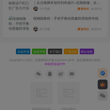
｜从分镜脚本创作到AI成片+后期精修，全流
程打造品牌级产品广告
2014
1个月前
9.9
盟币
保姆级教程：手把手教你搭建跨境电商专线
2013
3个月前
9.9
盟币
友链申请
-
免责声明
-
关于我们
-
广告合作
-
网站地图
Copyright © 2023 ·
百盟网琼ICP备2024044128号
· 由
百盟网
强力驱动.
本站安全运行中
扫码加站长QQ
扫码加微信