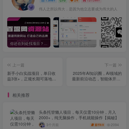
伟人之所以伟大，是因为他立志要成为伟大的人
你还在到处找项目？还在当韭菜？我靠卖项目一个月收入5万+，曾经我也是个失败者。
开通百盟网VIP会员，尊享全站资源免费下载，享70%的推广提成！！【限时五折优惠】
上一篇
下一篇
新手小白实战项目，单日收
2025年AI知识圈，AI领域的
益3张+，正规长期可落地，
最新前沿动态，智能体开发-
后期可实现日收1k+【揭秘】
大模型前沿-商业落地全解析
相关推荐
头条托管懒人项目，每天仅需10分钟，月入
2000+，纯无脑操作，手机就能操作【揭秘】
2094
3个月前
9.9
盟币