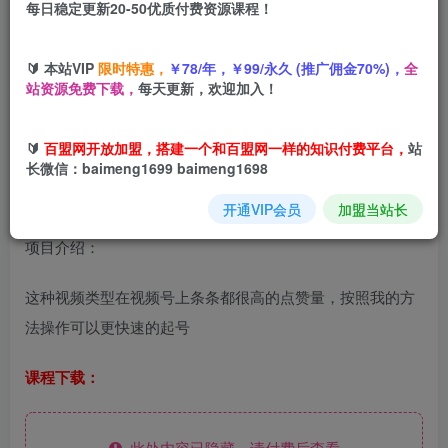
每日稳定更新20-50优质付费资源课程！
您当前未登录！建议登陆后购买，可保存购买订单
🔰 本站VIP
限时特惠，
￥78/年，￥99/永久 (推广佣金70%)，
全
视频号分成计划最简单最快爆的玩法每天稳定7张适合新人操
站资源免费下载，
每天更新，欢迎加入！
作没有难度
🔰
百盟网开放加盟，搭建一个和百盟网一样的知识付费平台，
站
长微信：baimeng1699 baimeng1698
开通VIP会员
加盟当站长
项目介绍：
这种视频类型在视频号上条条都很高的点赞量，按照我的方
法操作可以更快速的起号
课程下载：
此处内容已隐藏，请付费后查看