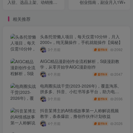
入驻、选品上架、动销推
创业指南，副业月入1W+
广，快速盈利，日销千单
相关推荐
头条托管懒人项目，每天仅需10分钟，月入
2000+，纯无脑操作，手机就能操作【揭秘】
2092
3个月前
9.9
盟币
AIGC精品漫剧创作全流程解析，S级漫剧教
学，从零开始学AIGC漫剧创作
2047
4个月前
9.9
盟币
电商圈实战干货(2023-2026年)，覆盖淘系、
拼多多、抖音、小红书等多平台，助力电商
人避开坑、提效率、稳盈利(更新4月)
2036
3个月前
9.9
盟币
抖音某博主的AI情感故事第一人称解说视频
教学，条条爆款，撸创作伙伴计划收益
2026
4个月前
9.9
盟币