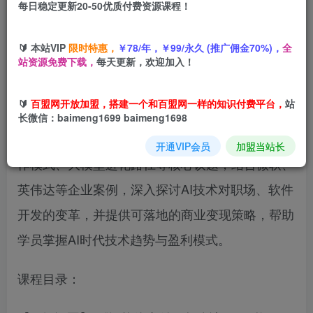
每日稳定更新20-50优质付费资源课程！
您当前未登录！建议登陆后购买，可保存购买订单
🔰 本站VIP
限时特惠，
￥78/年，￥99/永久 (推广佣金70%)，
全
站资源免费下载，
每天更新，欢迎加入！
本课程为2025AI前沿课，系统解析AI领域前沿动
🔰
百盟网开放加盟，搭建一个和百盟网一样的知识付费平台，
站
态，涵盖智能体开发、大模型技术、多模态应用及
长微信：baimeng1699 baimeng1698
商业落地全流程。课程聚焦智能体支付、Agent协
开通VIP会员
加盟当站长
作模式、大模型进化路径等核心议题，结合微软、
英伟达等企业案例，深入探讨AI技术对职场、软件
开发的变革，并提供可落地的商业变现策略，帮助
学员掌握AI时代技术趋势与盈利模式。
课程目录：