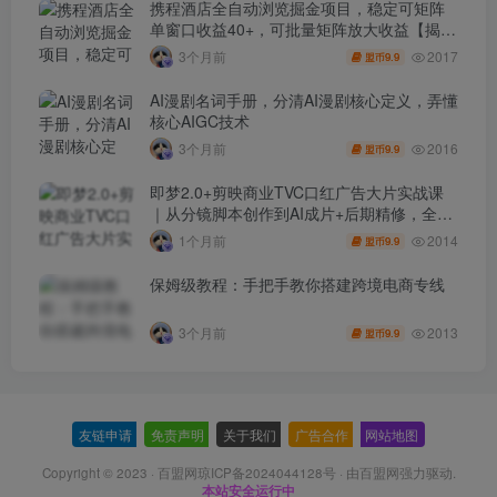
携程酒店全自动浏览掘金项目，稳定可矩阵
单窗口收益40+，可批量矩阵放大收益【揭
秘】
2017
3个月前
9.9
盟币
AI漫剧名词手册，分清AI漫剧核心定义，弄懂
核心AIGC技术
2016
3个月前
9.9
盟币
即梦2.0+剪映商业TVC口红广告大片实战课
｜从分镜脚本创作到AI成片+后期精修，全流
程打造品牌级产品广告
2014
1个月前
9.9
盟币
保姆级教程：手把手教你搭建跨境电商专线
2013
3个月前
9.9
盟币
友链申请
-
免责声明
-
关于我们
-
广告合作
-
网站地图
Copyright © 2023 ·
百盟网琼ICP备2024044128号
· 由
百盟网
强力驱动.
本站安全运行中