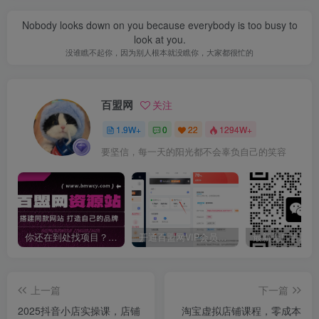
Nobody looks down on you because everybody is too busy to
look at you.
没谁瞧不起你，因为别人根本就没瞧你，大家都很忙的
百盟网
关注
1.9W+
0
22
1294W+
要坚信，每一天的阳光都不会辜负自己的笑容
你还在到处找项目？还在当韭菜？我靠卖项目一个月收入5万+，曾经我也是个失败者。
开通百盟网VIP会员，尊享全站资源免费下载，享70%的推广提成！！【限时五折优惠】
上一篇
下一篇
2025抖音小店实操课，店铺
淘宝虚拟店铺课程，零成本