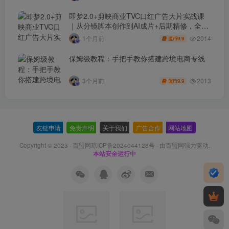
即梦2.0+剪映商业TVC口红广告大片实战课
｜从分镜脚本创作到AI成片+后期精修，全流
程打造品牌级产品广告
2014
1个月前
9.9
盟币
保姆级教程：手把手教你搭建跨境电商专线
2013
3个月前
9.9
盟币
友链申请
-
免责声明
-
关于我们
-
广告合作
-
网站地图
Copyright © 2023 ·
百盟网琼ICP备2024044128号
· 由
百盟网
强力驱动.
本站安全运行中