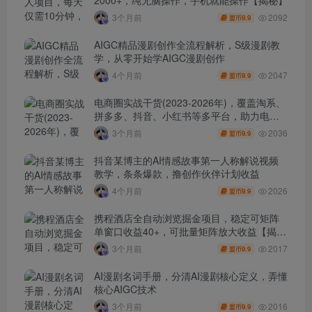
2092
3个月前
9.9
盟币
AIGC精品漫剧创作全流程解析，S级漫剧教
学，从零开始学AIGC漫剧创作
2047
4个月前
9.9
盟币
电商圈实战干货(2023-2026年)，覆盖淘系、
拼多多、抖音、小红书等多平台，助力电商
人避开坑、提效率、稳盈利(更新4月)
2036
3个月前
9.9
盟币
抖音某博主的AI情感故事第一人称解说视频
教学，条条爆款，撸创作伙伴计划收益
2026
4个月前
9.9
盟币
携程酒店全自动浏览掘金项目，稳定可矩阵
单窗口收益40+，可批量矩阵放大收益【揭
秘】
2017
3个月前
9.9
盟币
AI漫剧名词手册，分清AI漫剧核心定义，弄懂
核心AIGC技术
2016
3个月前
9.9
盟币