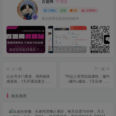
百盟网
关注
1.9W+
0
22
1298W+
真正的梦就是现实的彼岸
你还在到处找项目？还在当韭菜？我靠卖项目一个月收入5万+，曾经我也是个失败者。
开通百盟网VIP会员，尊享全站资源免费下载，享70%的推广提成！！【限时五折优惠】
上一篇
下一篇
公众号冷门赛道，用AI做情
TK达人管理实战课程：邀约
感漫画，7天开通流量主，操
+履约+爆款，7天出单，月
作简单，小白可玩
增10万+
相关推荐
头条托管懒人项目，每天仅需10分钟，月入
2000+，纯无脑操作，手机就能操作【揭秘】