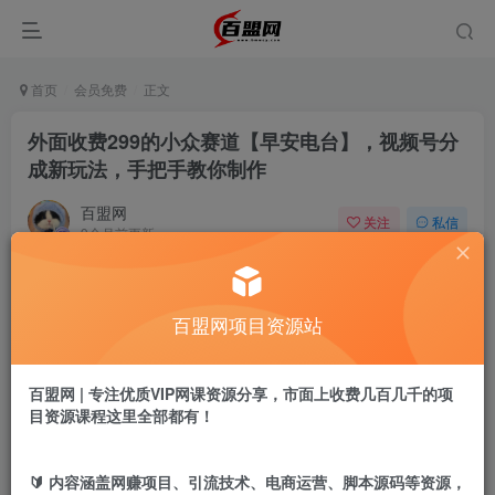
首页
会员免费
正文
外面收费299的小众赛道【早安电台】，视频号分
成新玩法，手把手教你制作
百盟网
关注
私信
9个月前更新
454
20
付费阅读
百盟网项目资源站
外面收费299的小众赛道【早安电台】，视频号分成新玩法，手把手教你制作
此内容为付费阅读，请付费后查看
9.9
百盟网 | 专注优质VIP网课资源分享，市面上收费几百几千的项
盟币
目资源课程这里全部都有！
免费
免费
年卡会员
永久会员
🔰 内容涵盖网赚项目、引流技术、电商运营、脚本源码等资源，
立即购买