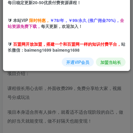
每日稳定更新20-50优质付费资源课程！
您当前未登录！建议登陆后购买，可保存购买订单
🔰 本站VIP
限时特惠，
￥78/年，￥99/永久 (推广佣金70%)，
全
外面收费299的小众赛道【早安电台】，视频号分成新玩
站资源免费下载，
每天更新，欢迎加入！
法，手把手教你制作
🔰
百盟网开放加盟，搭建一个和百盟网一样的知识付费平台，
站
长微信：baimeng1699 baimeng1698
开通VIP会员
加盟当站长
项目介绍：
课程很长用心去听，外面收费299，免费分享给大家，视频
号分成玩法
项目本身适合所有人操作，就看适不适合现阶段的自己，做
的好当天就能变现，做不好隔天也能变现！