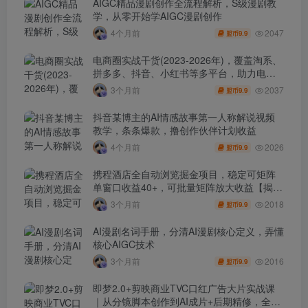
AIGC精品漫剧创作全流程解析，S级漫剧教
学，从零开始学AIGC漫剧创作
2047
4个月前
9.9
盟币
电商圈实战干货(2023-2026年)，覆盖淘系、
拼多多、抖音、小红书等多平台，助力电商
人避开坑、提效率、稳盈利(更新4月)
2037
3个月前
9.9
盟币
抖音某博主的AI情感故事第一人称解说视频
教学，条条爆款，撸创作伙伴计划收益
2026
4个月前
9.9
盟币
携程酒店全自动浏览掘金项目，稳定可矩阵
单窗口收益40+，可批量矩阵放大收益【揭
秘】
2018
3个月前
9.9
盟币
AI漫剧名词手册，分清AI漫剧核心定义，弄懂
核心AIGC技术
2016
3个月前
9.9
盟币
即梦2.0+剪映商业TVC口红广告大片实战课
｜从分镜脚本创作到AI成片+后期精修，全流