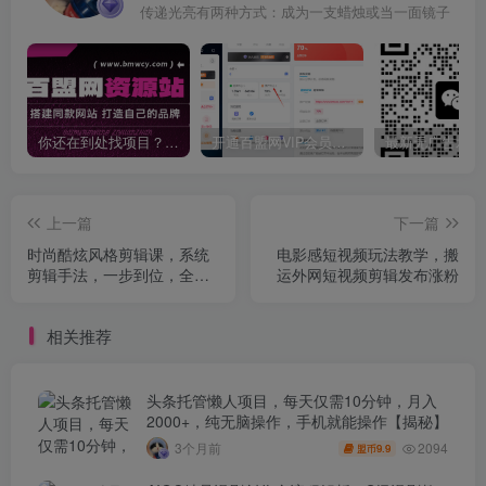
传递光亮有两种方式：成为一支蜡烛或当一面镜子
你还在到处找项目？还在当韭菜？我靠卖项目一个月收入5万+，曾经我也是个失败者。
开通百盟网VIP会员，尊享全站资源免费下载，享70%的推广提成！！【限时五折优惠】
上一篇
下一篇
时尚酷炫风格剪辑课，系统
电影感短视频玩法教学，搬
剪辑手法，一步到位，全程
运外网短视频剪辑发布涨粉
实操
相关推荐
头条托管懒人项目，每天仅需10分钟，月入
2000+，纯无脑操作，手机就能操作【揭秘】
2094
3个月前
9.9
盟币