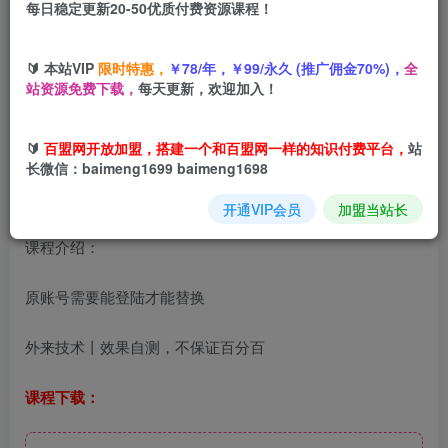
每日稳定更新20-50优质付费资源课程！
您当前未登录！建议登陆后购买，可保存购买订单
🔰 本站VIP
限时特惠，
￥78/年，￥99/永久 (推广佣金70%)，
全
最新
抖音转移sm技术
，原账号需要能登陆才能替换，具体自
站资源免费下载，
每天更新，欢迎加入！
测
🔰
百盟网开放加盟，搭建一个和百盟网一样的知识付费平台，
站
长微信：baimeng1699 baimeng1698
开通VIP会员
加盟当站长
课程介绍：
原账号需要能登陆才能替换
外来技术丨效果自测，不保证百分百
课程下载：