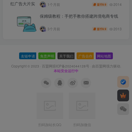
程打造品牌级产品广告
2014
1个月前
9.9
盟币
保姆级教程：手把手教你搭建跨境电商专线
2013
3个月前
9.9
盟币
友链申请
-
免责声明
-
关于我们
-
广告合作
-
网站地图
Copyright © 2023 ·
百盟网琼ICP备2024044128号
· 由
百盟网
强力驱动.
本站安全运行中
扫码加站长QQ
扫码加微信