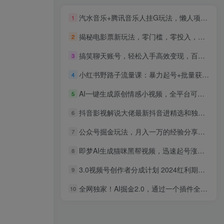
汽水音乐+腾讯音乐人挂G玩法，懒人项目，全自动运行，小白轻松上手，可批量矩阵放大【揭秘】
1
揭秘电影票新玩法，零门槛，零投入，高收益，15天赚3000+
2
搞笑聊天账号，轻松入手高效变现，百万操盘手亲授，小白也能涨粉数十万
3
小红书野路子流量课：暴力起号+批量获客+聚光打法，单账号月入3万+
4
AI一键生成原创情感小视频，全平台可发，月收入过万，适合小白
5
抖音影视解说大佬最新抖音进精选和独家方法，精选独家解说课(更新26年3月)
6
公众号掘金玩法，月入一万的经验分享给你，简单改写也可以获得稳定收益
7
即梦AI生成猫咪黑帮视频，迅速起号涨粉，一个月5000➕
8
3.0视频号创作者分成计划 2024红利期项目 日入1000+
9
全网独家！AI掘金2.0，通过一个插件全自动输出爆文，粘贴复制矩阵操作，…
10