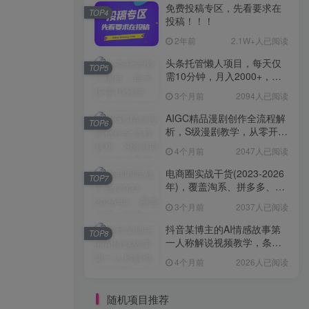
免费投稿专区，先看要求在
TOP4
投稿！！！
2年前
2.1W+人已阅读
头条托管懒人项目，每天仅
TOP5
需10分钟，月入2000+，纯
无脑操作，手机就能操作
3个月前
2094人已阅读
【揭秘】
AIGC精品漫剧创作全流程解
TOP6
析，S级漫剧教学，从零开始
学AIGC漫剧创作
4个月前
2047人已阅读
电商圈实战干货(2023-2026
TOP7
年)，覆盖淘系、拼多多、抖
音、小红书等多平台，助力
3个月前
2037人已阅读
电商人避开坑、提效率、稳
盈利(更新4月)
抖音某博主的AI情感故事第
TOP8
一人称解说视频教学，条条
爆款，撸创作伙伴计划收益
4个月前
2026人已阅读
随机项目推荐