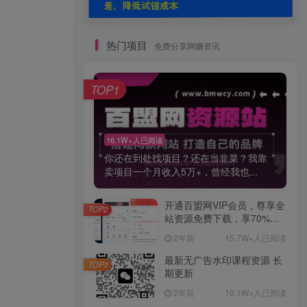
热门项目
免费分享网赚资讯
TOP1
16.1W+人已阅读
你还在到处找项目？还在当韭菜？我靠
卖项目一个月收入5万+，曾经我也...
开通百盟网VIP会员，尊享全
TOP2
站资源免费下载，享70%的
推广提成！！【限时五折优
2年前
15.7W+人已阅读
惠】
最新无广告水印课程资源 长
TOP3
期更新
2年前
10.1W+人已阅读