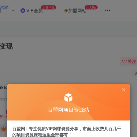
NEW
免费下载
月入5w
程
VIP会员
加盟网站
战变现
关注
Tiktok出海淘金训练营，跨境电商TK实战变现
此内容为付费阅读，请付费后查看
9.9
百盟网项目资源站
盟币
免费
免费
百盟网 | 专注优质VIP网课资源分享，市面上收费几百几千
年卡会员
永久会员
的项目资源课程这里全部都有！