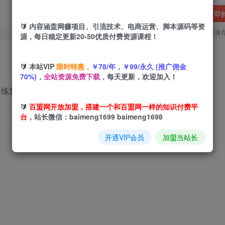
立即
🔰 内容涵盖网赚项目、引流技术、电商运营、脚本源码等资
您当前未登录！建议登陆后购买，可保
源，每日稳定更新20-50优质付费资源课程！
🔰 本站VIP
限时特惠，
￥78/年，￥99/永久 (推广佣金
70%)，
全站资源免费下载，
每天更新，欢迎加入！
🔰
百盟网开放加盟，搭建一个和百盟网一样的知识付费平
台，
站长微信：baimeng1699 baimeng1698
开通VIP会员
加盟当站长