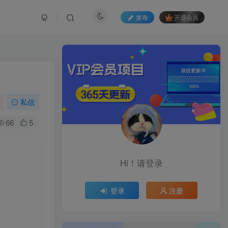
发布
开通会员
私信
66
5
Hi！请登录
登录
注册