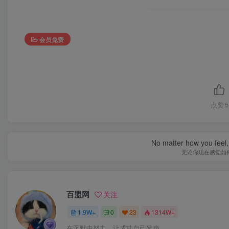
会员免费
点赞
5
No matter how you feel,
无论你现在感觉如
百盟网
关注
1.9W+
0
23
1314W+
在沉默中努力，让成功自己发声