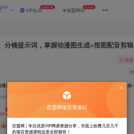
NEW
免费下载
月入5w
程
VIP会员
加盟网站
、分镜提示词，掌握动漫图生成+抠图配音剪辑
关注
此内容为付费阅读，请付费后查看
9.9
百盟网项目资源站
盟币
免费
免费
百盟网 | 专注优质VIP网课资源分享，市面上收费几百几千
年卡会员
永久会员
的项目资源课程这里全部都有！