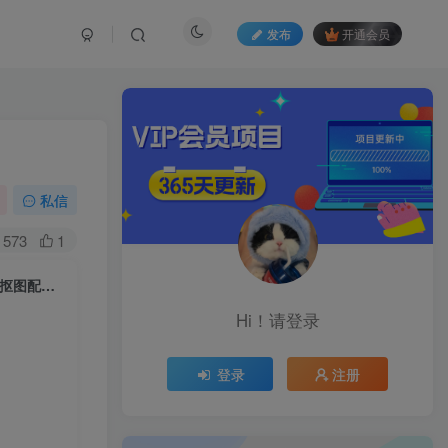
发布
开通会员
私信
573
1
动漫历史类视频制作全流程，学文案撰写、分镜提示词，掌握动漫图生成+抠图配音剪辑
Hi！请登录
登录
注册