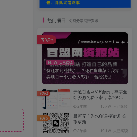
热门项目
免费分享网赚资讯
TOP1
16.1W+人已阅读
你还在到处找项目？还在当韭菜？我靠
卖项目一个月收入5万+，曾经我也...
开通百盟网VIP会员，尊享全
TOP2
站资源免费下载，享70%的
推广提成！！【限时五折优
2年前
15.7W+人已阅读
惠】
最新无广告水印课程资源 长
TOP3
期更新
2年前
10.1W+人已阅读