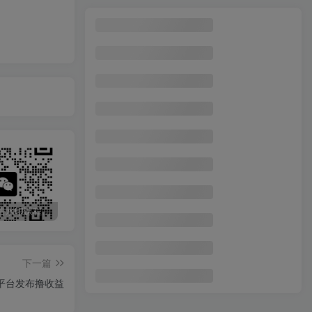
实景+绿幕直播间搭建优化教程，直播间搭建方案
1
最稳挂G的游戏副业项目，一台电脑轻松每日收益几百，全自动运行，可以矩阵放大【揭秘】
2
某大佬的小红书AI教辅项目1.0，新手入门级别的副业项目，稳定日入200+
3
2024年闲鱼虚拟资产，日入2000+ 利用人性 让客户上瘾 不停地复购
4
价值1688的ks dy 小红书图文ip引流实操课，日引50-100！各大平台已经实战
5
尤物计划-200％暴利 低成本 高收入 一部手机即可操作
6
电脑AI自动写作，一小时产出500+，渠道直给，0基础月增收1-2W，永不失业【揭秘】
7
视频号最新爆火赛道玩法，流量巨大，视频制作简单，轻松月入数万
8
最新无广告水印课程资源 长期更新
免费投稿专区，先看要求在投稿！！！
头条托管懒人项目，每天仅需10分钟，月入2000+，纯无脑操作，手机就能操作【揭秘】
智能体COZE技能训练营-攀哥ai智能体课程
9
下一篇
剪辑必备-外面卖688短视频全自动切片软件 带货直播切片必备脚本(软件+教程)
10
平台发布撸收益