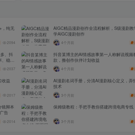
+，纯无
AIGC精品漫剧创作全流程解析，S级漫剧
学AIGC漫剧创作
2094
4个月前
多多、抖
抖音某博主的AI情感故事第一人称解说视频
率、稳盈
款，撸创作伙伴计划收益
2037
4个月前
口收益
AI漫剧名词手册，分清AI漫剧核心定义，弄懂
技术
2017
3个月前
分镜脚本
保姆级教程：手把手教你搭建跨境电商专线
品广告
2014
3个月前