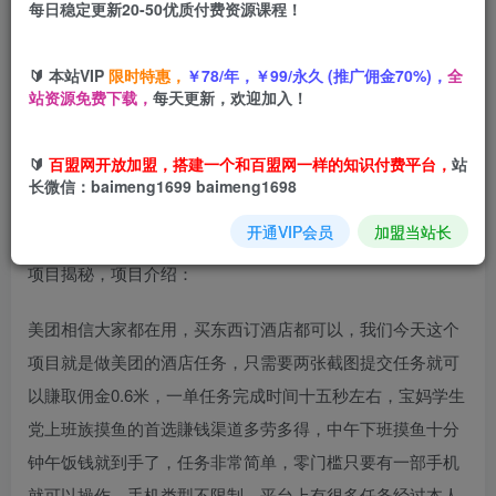
每日稳定更新20-50优质付费资源课程！
您当前未登录！建议登陆后购买，可保存购买订单
🔰 本站VIP
限时特惠，
￥78/年，￥99/永久 (推广佣金70%)，
全
酒店截图项目，15秒一单，一单0.6米，每天任务无上限，全
站资源免费下载，
每天更新，欢迎加入！
网首发可矩阵单日收益3张+【揭秘】
🔰
百盟网开放加盟，搭建一个和百盟网一样的知识付费平台，
站
长微信：baimeng1699 baimeng1698
开通VIP会员
加盟当站长
项目揭秘，项目介绍：
美团相信大家都在用，买东西订酒店都可以，我们今天这个
项目就是做美团的酒店任务，只需要两张截图提交任务就可
以賺取佣金0.6米，一单任务完成时间十五秒左右，宝妈学生
党上班族摸鱼的首选賺钱渠道多劳多得，中午下班摸鱼十分
钟午饭钱就到手了，任务非常简单，零门槛只要有一部手机
就可以操作，手机类型不限制，平台上有很多任务经过本人