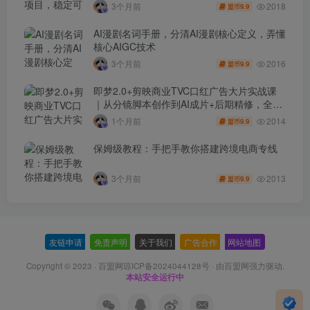
秘】
2018
3个月前
9.9
盟币
AI漫剧名词手册，分清AI漫剧核心定义，弄懂
核心AIGC技术
2016
3个月前
9.9
盟币
即梦2.0+剪映商业TVC口红广告大片实战课
｜从分镜脚本创作到AI成片+后期精修，全流
程打造品牌级产品广告
2014
1个月前
9.9
盟币
保姆级教程：手把手教你搭建跨境电商专线
2013
3个月前
9.9
盟币
友链申请
-
免责声明
-
关于我们
-
广告合作
-
网站地图
Copyright © 2023 ·
百盟网琼ICP备2024044128号
· 由
百盟网
强力驱动.
本站安全运行中