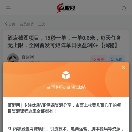
首页
会员免费
正文
酒店截图项目，15秒一单，一单0.6米，每天任务
无上限，全网首发可矩阵单日收益3张+【揭秘】
百盟网
关注
私信
9个月前更新
465
19
付费阅读
百盟网项目资源站
酒店截图项目，15秒一单，一单0.6米，每天任务无上限，全网首发可矩阵单日收益3张+【揭秘】
此内容为付费阅读，请付费后查看
9.9
百盟网 | 专注优质VIP网课资源分享，市面上收费几百几千的项
盟币
目资源课程这里全部都有！
免费
免费
年卡会员
永久会员
🔰 内容涵盖网赚项目、引流技术、电商运营、脚本源码等资源，
立即购买