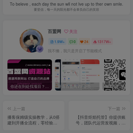
To beleve , each day the sun wll not lve up to ther own smle.
要坚信，每一天的阳光都不会辜负自己的笑容
百盟网
关注
1.9W+
0
24
1317W+
我不懒，我只是开启了节能模式
你还在到处找项目？还在当韭菜？我靠卖项目一个月收入5万+，曾经我也是个失败者。
开通百盟网VIP会员，尊享全站资源免费下载，享70%的推广提成！！【限时五折优惠】
上一篇
下一篇
播客保姆级实操教学，从0搭
【抖音炬焰托管】你提供账
建到开播全流程，零经验也
号，团队代运营发视频，单
能做，低粉也能高变现
号月入1k+【揭秘】