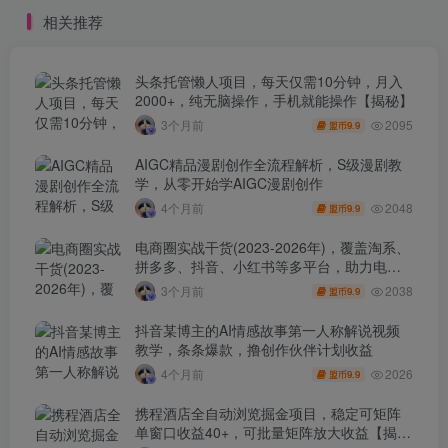
相关推荐
头条托管懒人项目，每天仅需10分钟，月入
2000+，纯无脑操作，手机就能操作【揭秘】
2095
3个月前
9.9
盟币
AIGC精品漫剧创作全流程解析，S级漫剧教
学，从零开始学AIGC漫剧创作
2048
4个月前
9.9
盟币
电商圈实战干货(2023-2026年)，覆盖淘系、
拼多多、抖音、小红书等多平台，助力电商
人避开坑、提效率、稳盈利(更新4月)
2038
3个月前
9.9
盟币
抖音某博主的AI情感故事第一人称解说视频
教学，条条爆款，撸创作伙伴计划收益
2026
4个月前
9.9
盟币
携程酒店全自动浏览掘金项目，稳定可矩阵
单窗口收益40+，可批量矩阵放大收益【揭