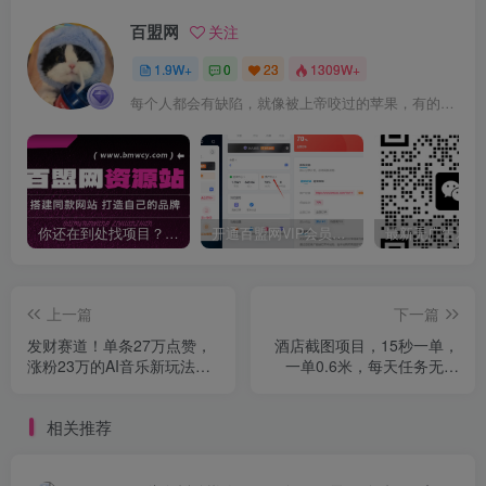
百盟网
关注
1.9W+
0
23
1309W+
每个人都会有缺陷，就像被上帝咬过的苹果，有的人缺陷比较大，正是因为上帝特别喜欢他的芬芳
你还在到处找项目？还在当韭菜？我靠卖项目一个月收入5万+，曾经我也是个失败者。
开通百盟网VIP会员，尊享全站资源免费下载，享70%的推广提成！！【限时五折优惠】
上一篇
下一篇
发财赛道！单条27万点赞，
酒店截图项目，15秒一单，
涨粉23万的AI音乐新玩法，
一单0.6米，每天任务无上
推广接单+技术教学变现超强
限，全网首发可矩阵单日收
益3张+【揭秘】
相关推荐