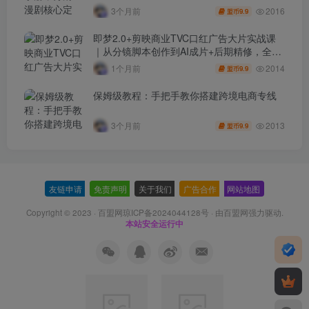
2016
3个月前
9.9
盟币
即梦2.0+剪映商业TVC口红广告大片实战课
｜从分镜脚本创作到AI成片+后期精修，全流
程打造品牌级产品广告
2014
1个月前
9.9
盟币
保姆级教程：手把手教你搭建跨境电商专线
2013
3个月前
9.9
盟币
友链申请
-
免责声明
-
关于我们
-
广告合作
-
网站地图
Copyright © 2023 ·
百盟网琼ICP备2024044128号
· 由
百盟网
强力驱动.
本站安全运行中