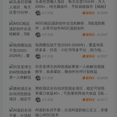
头条托管懒人项目，每天仅需10分钟，月入
2000+，纯无脑操作，手机就能操作【揭秘】
2094
3个月前
9.9
盟币
AIGC精品漫剧创作全流程解析，S级漫剧教
学，从零开始学AIGC漫剧创作
2047
4个月前
9.9
盟币
电商圈实战干货(2023-2026年)，覆盖淘系、
拼多多、抖音、小红书等多平台，助力电商
人避开坑、提效率、稳盈利(更新4月)
2037
3个月前
9.9
盟币
抖音某博主的AI情感故事第一人称解说视频
教学，条条爆款，撸创作伙伴计划收益
2026
4个月前
9.9
盟币
携程酒店全自动浏览掘金项目，稳定可矩阵
单窗口收益40+，可批量矩阵放大收益【揭
秘】
2017
3个月前
9.9
盟币
AI漫剧名词手册，分清AI漫剧核心定义，弄懂
核心AIGC技术