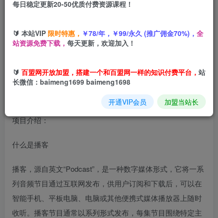
每日稳定更新20-50优质付费资源课程！
您当前未登录！建议登陆后购买，可保存购买订单
🔰 本站VIP
限时特惠，
￥78/年，￥99/永久 (推广佣金70%)，
全
播客保姆级实操教学
，从0搭建到开播全流程，零经验也能
站资源免费下载，
每天更新，欢迎加入！
做，低粉也能高变现
🔰
百盟网开放加盟，搭建一个和百盟网一样的知识付费平台，
站
长微信：baimeng1699 baimeng1698
开通VIP会员
加盟当站长
项目介绍：
什么是播客
播客，源自英文“Podcast”，是一种数字媒体形式，它将一系
列音频节目通过互联网发布，供用户订阅和下载后，可以在
智能手机、平板电脑、电脑或其他便携式媒体播放器上随时
收听。播客节目通常以系列形式发布，每集节目围绕特定主