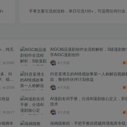
+
手掌文案引流创业粉，单日引流100+，可适用任何行业
+，纯无
AIGC精品漫剧创作全流程解析，S级漫剧
学AIGC漫剧创作
2092
4个月前
多多、抖
抖音某博主的AI情感故事第一人称解说视频
率、稳盈
款，撸创作伙伴计划收益
2036
4个月前
口收益
AI漫剧名词手册，分清AI漫剧核心定义，弄懂
技术
2017
3个月前
分镜脚本
保姆级教程：手把手教你搭建跨境电商专线