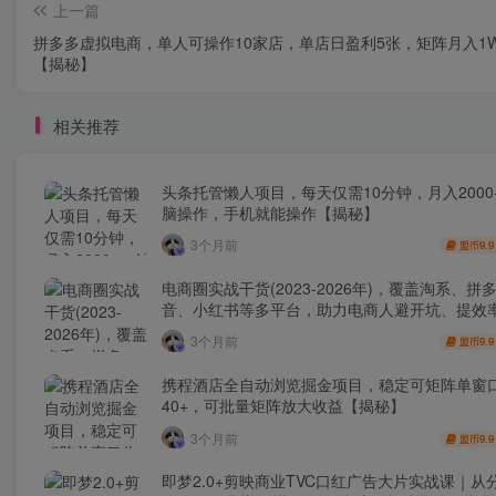
上一篇
拼多多虚拟电商，单人可操作10家店，单店日盈利5张，矩阵月入1W
【揭秘】
相关推荐
头条托管懒人项目，每天仅需10分钟，月入2000
脑操作，手机就能操作【揭秘】
3个月前
9.9
盟币
电商圈实战干货(2023-2026年)，覆盖淘系、拼
音、小红书等多平台，助力电商人避开坑、提效
利(更新4月)
3个月前
9.9
盟币
携程酒店全自动浏览掘金项目，稳定可矩阵单窗
40+，可批量矩阵放大收益【揭秘】
3个月前
9.9
盟币
即梦2.0+剪映商业TVC口红广告大片实战课｜从