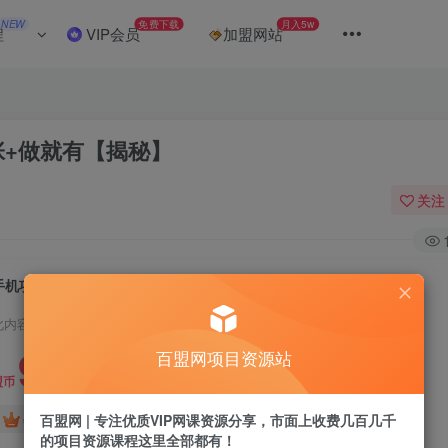
NEW
免费下载
月入5w
程
VIP会员
加盟网站
张+做就有【揭秘】
关注
手机项目，二十秒一单，纯薅羊毛一天2张+做就有【揭秘】
此内容为付费阅读，请付费后查看
9.9
百盟网项目资源站
盟币
免费
免费
百盟网 | 专注优质VIP网课资源分享，市面上收费几百几千
年卡会员
永久会员
的项目资源课程这里全部都有！