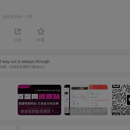
喜欢就支持一下吧
6
分享
收藏
 way out is always through.
走到底，你就会发现那个最佳出口
你还在到处找项目？还在当韭菜？我靠卖项目一个月收入5万+，曾经我也是个失败者。
开通百盟网VIP会员，尊享全站资源免费下载，享70%的推广提成！！【限时五折优惠】