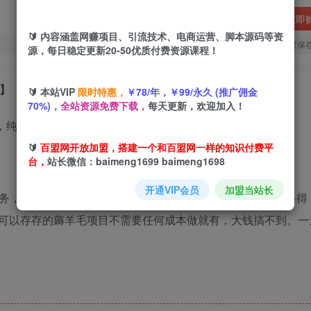
立即
🔰 内容涵盖网赚项目、引流技术、电商运营、脚本源码等资
您当前未登录！建议登陆后购买，可保
源，每日稳定更新20-50优质付费资源课程！
】
🔰 本站VIP
限时特惠，
￥78/年，￥99/永久 (推广佣金
70%)，
全站资源免费下载，
每天更新，欢迎加入！
🔰
百盟网开放加盟，搭建一个和百盟网一样的知识付费平
台，
站长微信：baimeng1699 baimeng1698
开通VIP会员
加盟当站长
务，20S完成一单，一单七毛钱，任务单量每天无上限多劳多得
可以存存的薅羊毛项目不需要任何成本做就有，大钱搞不到。一