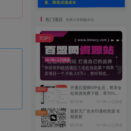
热门项目
免费分享网赚资讯
TOP1
16.1W+人已阅读
你还在到处找项目？还在当韭菜？我靠
卖项目一个月收入5万+，曾经我也...
开通百盟网VIP会员，尊享全
TOP2
站资源免费下载，享70%的
推广提成！！【限时五折优
2年前
15.7W+人已阅读
惠】
最新无广告水印课程资源 长
TOP3
期更新
2年前
10.1W+人已阅读