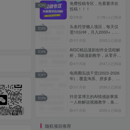
免费投稿专区，先看要求在
TOP4
投稿！！！
2年前
2.1W+人已阅读
头条托管懒人项目，每天仅
TOP5
需10分钟，月入2000+，纯
无脑操作，手机就能操作
3个月前
2092人已阅读
【揭秘】
AIGC精品漫剧创作全流程解
TOP6
析，S级漫剧教学，从零开始
学AIGC漫剧创作
4个月前
2047人已阅读
电商圈实战干货(2023-2026
TOP7
年)，覆盖淘系、拼多多、抖
音、小红书等多平台，助力
3个月前
2036人已阅读
电商人避开坑、提效率、稳
盈利(更新4月)
抖音某博主的AI情感故事第
TOP8
一人称解说视频教学，条条
爆款，撸创作伙伴计划收益
4个月前
2026人已阅读
最新无广告水印课程资源 长期更新
免费投稿专区，先看要求在投稿！！！
头条托管懒人项目，每天仅需10分钟，月入2000+，纯无脑操作，手机就能操作【揭秘】
随机项目推荐