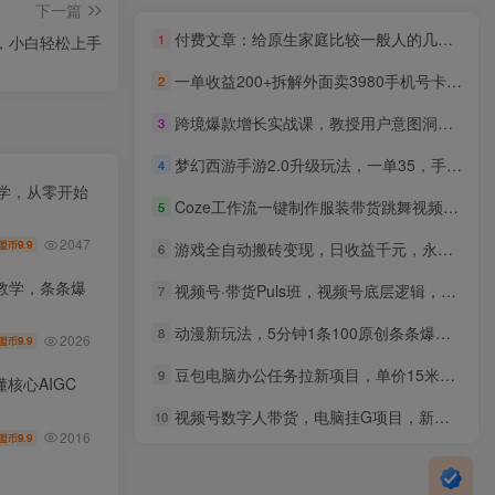
下一篇
付费文章：给原生家庭比较一般人的几点建议
1
，小白轻松上手
一单收益200+拆解外面卖3980手机号卡推广项目（内含10多种保姆级推广玩法）
2
跨境爆款增长实战课，教授用户意图洞察、内容飞轮搭建、精准广告投放，助力卖家2026年利润倍增
3
梦幻西游手游2.0升级玩法，一单35，手机平板即可操作，日入2000+轻轻松松”
4
教学，从零开始
Coze工作流一键制作服装带货跳舞视频一个视频教会你，全程无需手动剪辑
5
2047
9.9
游戏全自动搬砖变现，日收益千元，永不失业副业兼职！
盟币
6
教学，条条爆
视频号·带货Puls班，视频号底层逻辑，起号自然流鱼塘等玩法
7
动漫新玩法，5分钟1条100原创条条爆款，无脑操作日入1000+
8
2026
9.9
盟币
豆包电脑办公任务拉新项目，单价15米，最近很多人爆单，收入好几W，转化率超高，达人闭眼冲！
9
核心AIGC
视频号数字人带货，电脑挂G项目，新手小白轻松一天3张+【揭秘】
10
2016
9.9
盟币