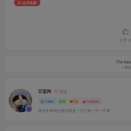
会员免费
点赞
1
The best
一路
百盟网
关注
1.9W+
0
22
1295W+
做许多事情的捷径就是一次只做一件一件事