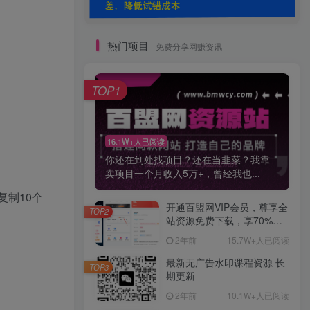
热门项目
免费分享网赚资讯
TOP1
16.1W+人已阅读
你还在到处找项目？还在当韭菜？我靠
卖项目一个月收入5万+，曾经我也...
复制10个
开通百盟网VIP会员，尊享全
TOP2
站资源免费下载，享70%的
推广提成！！【限时五折优
2年前
15.7W+人已阅读
惠】
最新无广告水印课程资源 长
TOP3
期更新
2年前
10.1W+人已阅读