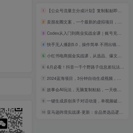
【公众号流量主分成计划】复制黏贴即可，单日稳定变现300+
1
卖朋友圈文案，一个最新的虚拟项目，月入4W+（教程+素材）
2
Codex从入门到商业实战全课｜账号充值部署、AI工具联动、核心功能精讲、自动化搭建、全站项目开发零基础教程
3
快手无人播剧5.0，操作简单 不用出镜，日入500+小白看了也能轻松上手
4
小红书电商掘金实战课，从选品、爆文到店群矩阵，手把手教你实现单店月入3万+(更新26年
5
6月必看！抖音一千个野路子信息差玩法，打通引流变现任督二脉
6
2024蓝海项目，3分钟自动生成视频，月入过万
7
故事会AI玩法，无脑复制粘贴，一天收入200＋
8
一键生成原创亲子对话动漫，单视频破千万播放，多种变现方式，日入1000+
9
亚马逊跨境实战课-更新：全品类选品逻辑｜SP/SB/SD广告精细化｜新品打爆旺季爆单全套运营教程
10