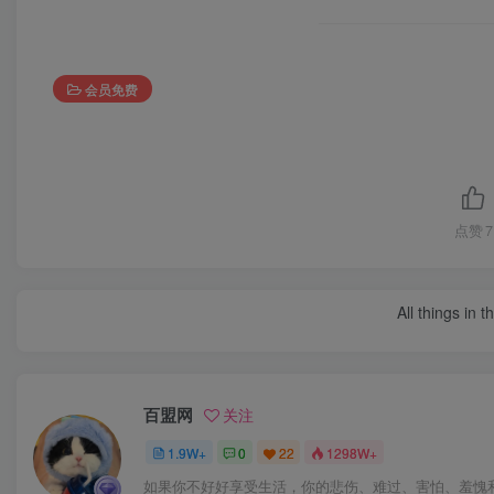
会员免费
点赞
7
All things in 
百盟网
关注
1.9W+
0
22
1298W+
如果你不好好享受生活，你的悲伤、难过、害怕、羞愧