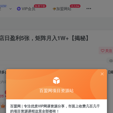
NEW
免费下载
月入5w
程
VIP会员
加盟网站
店日盈利5张，矩阵月入1W+【揭秘】
关注
拼多多虚拟电商，单人可操作10家店，单店日盈利5张，矩阵月入1W+【
此内容为付费阅读，请付费后查看
9.9
百盟网项目资源站
盟币
免费
免费
百盟网 | 专注优质VIP网课资源分享，市面上收费几百几千
年卡会员
永久会员
的项目资源课程这里全部都有！