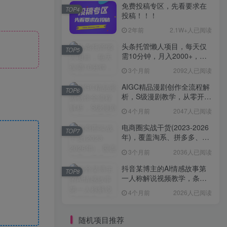
免费投稿专区，先看要求在
TOP4
投稿！！！
2年前
2.1W+人已阅读
头条托管懒人项目，每天仅
TOP5
需10分钟，月入2000+，纯
无脑操作，手机就能操作
3个月前
2092人已阅读
【揭秘】
AIGC精品漫剧创作全流程解
TOP6
析，S级漫剧教学，从零开始
学AIGC漫剧创作
4个月前
2047人已阅读
电商圈实战干货(2023-2026
TOP7
年)，覆盖淘系、拼多多、抖
音、小红书等多平台，助力
3个月前
2036人已阅读
电商人避开坑、提效率、稳
盈利(更新4月)
抖音某博主的AI情感故事第
TOP8
一人称解说视频教学，条条
爆款，撸创作伙伴计划收益
4个月前
2026人已阅读
随机项目推荐