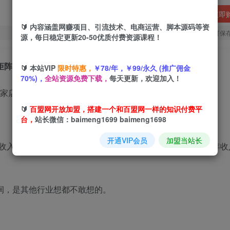
立即
🔰 内容涵盖网赚项目、引流技术、电商运营、脚本源码等资
您当前未登录！建议登陆后购买，可保
源，每日稳定更新20-50优质付费资源课程！
矩阵月入1W+【揭秘】
🔰 本站VIP
限时特惠，
￥78/年，￥99/永久 (推广佣金
70%)，
全站资源免费下载，
每天更新，欢迎加入！
🔰
百盟网开放加盟，搭建一个和百盟网一样的知识付费平
台，
站长微信：baimeng1699 baimeng1698
开通VIP会员
加盟当站长
收入的天花板不是那么高，但是对于普通人来说，一个副业年收
润，是其他行业想都不敢想的。
。