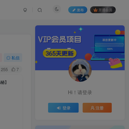
发布
开通会员
私信
255
7
揭秘】
Hi！请登录
登录
注册