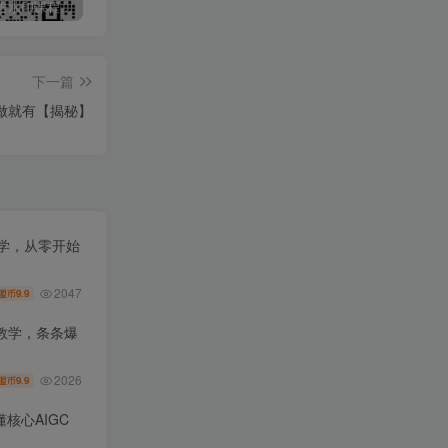
最新无广告水印课程资源 长期更新
免费投稿专区，先看要求在投稿！！！
头条托管懒人项目，每天仅需10分钟，月入2000+，纯无脑操作，手机就能操作【揭秘】
下一篇
做就有【揭秘】
教学，从零开始
2047
9.9
盟币
教学，条条爆
2026
9.9
盟币
核心AIGC