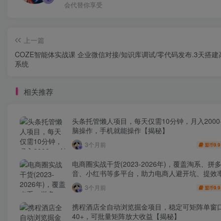
会代替你享受
上一篇
COZE智能体实战课 企业微信对接/知识库调试/零代码发布.3天搭建
系统
相关推荐
头条托管懒人项目，每天仅需10分钟，月入2000
脑操作，手机就能操作【揭秘】
3个月前
9.9
盟币
电商圈实战干货(2023-2026年)，覆盖淘系、拼
音、小红书等多平台，助力电商人避开坑、提效
利(更新4月)
3个月前
9.9
盟币
携程酒店全自动浏览掘金项目，稳定可矩阵单窗
40+，可批量矩阵放大收益【揭秘】