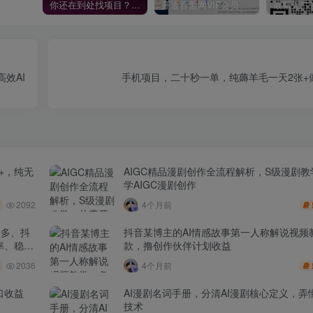
你还在到处找项目？还在当韭菜？我靠卖项目一个月收入5万+，曾经我也是个失败者。
开通百盟网VIP会员，尊享全站资源免费下载，享70%的推广提成！！【限时五折优惠】
高效AI
手机项目，二十秒一单，纯薅羊毛一天2张+
+，纯无
AIGC精品漫剧创作全流程解析，S级漫剧
学AIGC漫剧创作
2092
4个月前
多多、抖
抖音某博主的AI情感故事第一人称解说视频
率、稳盈
款，撸创作伙伴计划收益
2036
4个月前
口收益
AI漫剧名词手册，分清AI漫剧核心定义，弄懂
技术