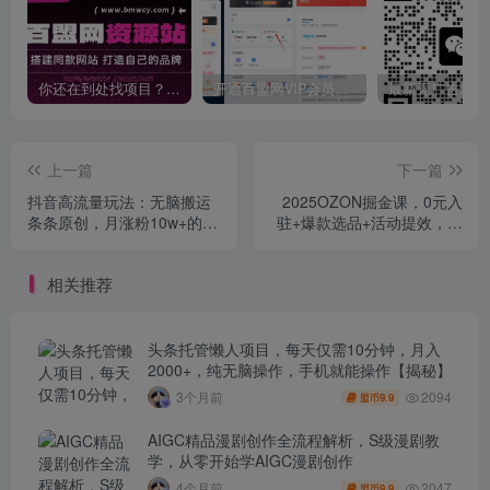
你还在到处找项目？还在当韭菜？我靠卖项目一个月收入5万+，曾经我也是个失败者。
开通百盟网VIP会员，尊享全站资源免费下载，享70%的推广提成！！【限时五折优惠】
上一篇
下一篇
抖音高流量玩法：无脑搬运
2025OZON掘金课，0元入
条条原创，月涨粉10w+的暴
驻+爆款选品+活动提效，单
力玩法
店月利3万+
相关推荐
头条托管懒人项目，每天仅需10分钟，月入
2000+，纯无脑操作，手机就能操作【揭秘】
2094
3个月前
9.9
盟币
AIGC精品漫剧创作全流程解析，S级漫剧教
学，从零开始学AIGC漫剧创作
2047
4个月前
9.9
盟币