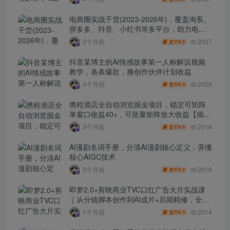
电商圈实战干货(2023-2026年)，覆盖淘系、
拼多多、抖音、小红书等多平台，助力电商
人避开坑、提效率、稳盈利(更新4月)
2037
3个月前
9.9
盟币
抖音某博主的AI情感故事第一人称解说视频
教学，条条爆款，撸创作伙伴计划收益
2026
4个月前
9.9
盟币
携程酒店全自动浏览掘金项目，稳定可矩阵
单窗口收益40+，可批量矩阵放大收益【揭
秘】
2018
3个月前
9.9
盟币
AI漫剧名词手册，分清AI漫剧核心定义，弄懂
核心AIGC技术
2016
3个月前
9.9
盟币
即梦2.0+剪映商业TVC口红广告大片实战课
｜从分镜脚本创作到AI成片+后期精修，全流
程打造品牌级产品广告
2014
1个月前
9.9
盟币