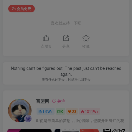
会员免费
喜欢就支持一下吧
点赞
5
分享
收藏
Nothing can't be figured out. The past just can't be reached
again.
没有什么过不去，只是再也回不去
百盟网
关注
1.9W+
0
23
1311W+
即使是最简单的梦想，用心浇灌，也能开出绚烂的花