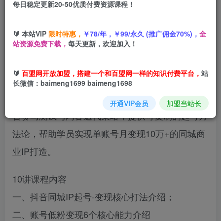
每日稳定更新20-50优质付费资源课程！
您当前未登录！建议登陆后购买，可保存购买订单
🔰 本站VIP
限时特惠，
￥78/年，￥99/永久 (推广佣金70%)，
全
站资源免费下载，
每天更新，欢迎加入！
抖音同城高客单IP训练营是专为本地商家设计的流
🔰
百盟网开放加盟，搭建一个和百盟网一样的知识付费平台，
站
量变现课程，涵盖5阶段起号+6大核心能力+标准
长微信：baimeng1699 baimeng1698
化流程三大模块。从风控期到500播放量突破，结
开通VIP会员
加盟当站长
合赛马测试与内容迭代策略，提供可复制的起号方
法论，帮助学员实现单账号月变现10万+的同城商
业IP打造。
10讲课程内容
一、抖音同城IP起号-变现核心打法介绍；
二、账号低粉变现6个核心能力介绍