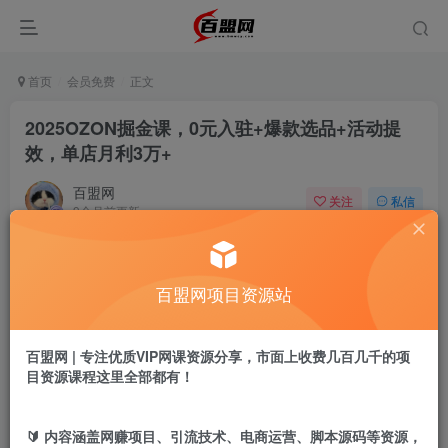
首页
会员免费
正文
2025OZON掘金课，0元入驻+爆款选品+活动提
效，单店月利3万+
百盟网
关注
私信
9个月前更新
161
20
付费阅读
百盟网项目资源站
2025OZON掘金课，0元入驻+爆款选品+活动提效，单店月利3万+
此内容为付费阅读，请付费后查看
9.9
百盟网 | 专注优质VIP网课资源分享，市面上收费几百几千的项
盟币
目资源课程这里全部都有！
免费
免费
年卡会员
永久会员
🔰 内容涵盖网赚项目、引流技术、电商运营、脚本源码等资源，
立即购买