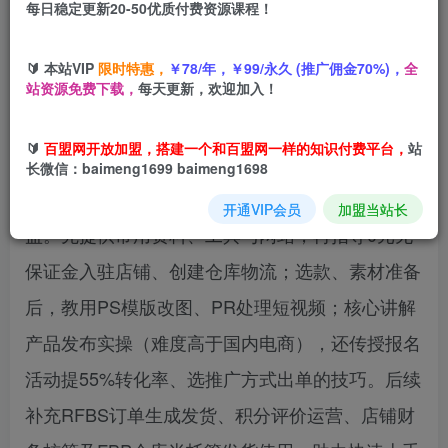
每日稳定更新20-50优质付费资源课程！
您当前未登录！建议登陆后购买，可保存购买订单
🔰 本站VIP
限时特惠，
￥78/年，￥99/永久 (推广佣金70%)，
全
站资源免费下载，
每天更新，欢迎加入！
🔰
百盟网开放加盟，搭建一个和百盟网一样的知识付费平台，
站
课程介绍：
长微信：baimeng1699 baimeng1698
俄罗斯跨境OZON快速上手。从基础到实操全覆
开通VIP会员
加盟当站长
盖。先提供常用资料、工具与网站，再指导0元无
保证金入驻店铺、创建仓库物流；选款、素材准备
后，教用PS模版改图、PR处理短视频；核心讲解
产品发布实操（难度高于国内电商），还传授报名
活动提55%转化率、选推广方式出单的技巧。后续
补充RFBS订单生成发货、积分评价运营、店铺财