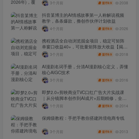
人避开坑、提效率、稳盈利(更新4月)
2038
3个月前
9.9
盟币
抖音某博主的AI情感故事第一人称解说视频
教学，条条爆款，撸创作伙伴计划收益
2026
4个月前
9.9
盟币
携程酒店全自动浏览掘金项目，稳定可矩阵
单窗口收益40+，可批量矩阵放大收益【揭
秘】
2018
3个月前
9.9
盟币
AI漫剧名词手册，分清AI漫剧核心定义，弄懂
核心AIGC技术
2016
3个月前
9.9
盟币
即梦2.0+剪映商业TVC口红广告大片实战课
｜从分镜脚本创作到AI成片+后期精修，全流
程打造品牌级产品广告
2014
1个月前
9.9
盟币
保姆级教程：手把手教你搭建跨境电商专线
2013
3个月前
9.9
盟币