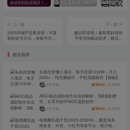
你还在到处找项目？还在当韭菜？我靠卖项目一个月收入5万+，曾经我也是个失败者。
开通百盟网VIP会员，尊享全站资源免费下载，享70%的推广提成！！【限时五折优惠】
上一篇
下一篇
2025同城IP流量变现：可复
搬运即变现！最新黑科技快
制的起号方法，单账号月入
手带货Ai搬运技术，睡后收
10w+的同城商业IP打造
入破四位数
相关推荐
头条托管懒人项目，每天仅需10分钟，月入
2000+，纯无脑操作，手机就能操作【揭秘】
2098
3个月前
9.9
盟币
AIGC精品漫剧创作全流程解析，S级漫剧教
学，从零开始学AIGC漫剧创作
2048
4个月前
9.9
盟币
电商圈实战干货(2023-2026年)，覆盖淘系、
拼多多、抖音、小红书等多平台，助力电商